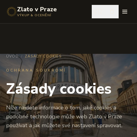
Zlato v Praze
🇨🇿
VÝKUP & OCENĚNÍ
ÚVOD
/
ZÁSADY COOKIES
OCHRANA SOUKROMÍ
Zásady cookies
Níže najdete informace o tom, jaké cookies a
podobné technologie může web Zlato v Praze
používat a jak můžete své nastavení spravovat.