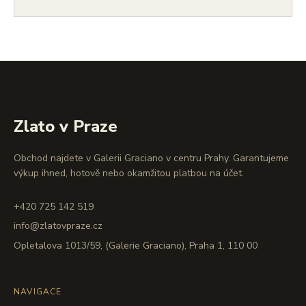
Zlato v Praze
Obchod najdete v Galerii Graciano v centru Prahy. Garantujeme
výkup ihned, hotově nebo okamžitou platbou na účet.
+420 725 142 519
info@zlatovpraze.cz
Opletalova 1013/59, (Galerie Graciano), Praha 1, 110 00
NAVIGACE