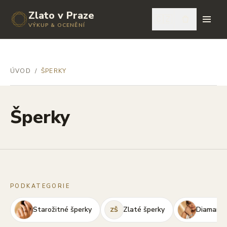
Zlato v Praze
🇨🇿
VÝKUP & OCENĚNÍ
ÚVOD
/
ŠPERKY
Šperky
PODKATEGORIE
Starožitné šperky
Zlaté šperky
Diamanto
ZŠ