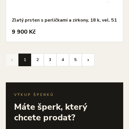
Zlatý prsten s perličkami a zirkony, 18 k, vel. 51
9 900 Kč
‹
›
1
2
3
4
5
VÝKUP ŠPERKŮ
Máte šperk, který
chcete prodat?