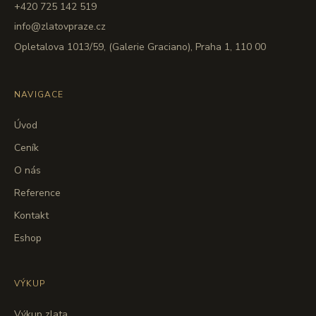
+420 725 142 519
info@zlatovpraze.cz
Opletalova 1013/59, (Galerie Graciano), Praha 1, 110 00
NAVIGACE
Úvod
Ceník
O nás
Reference
Kontakt
Eshop
VÝKUP
Výkup zlata