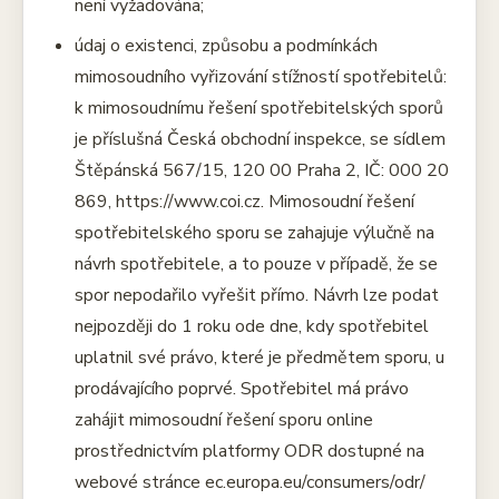
není vyžadována;
údaj o existenci, způsobu a podmínkách
mimosoudního vyřizování stížností spotřebitelů:
k mimosoudnímu řešení spotřebitelských sporů
je příslušná Česká obchodní inspekce, se sídlem
Štěpánská 567/15, 120 00 Praha 2, IČ: 000 20
869, https://www.coi.cz. Mimosoudní řešení
spotřebitelského sporu se zahajuje výlučně na
návrh spotřebitele, a to pouze v případě, že se
spor nepodařilo vyřešit přímo. Návrh lze podat
nejpozději do 1 roku ode dne, kdy spotřebitel
uplatnil své právo, které je předmětem sporu, u
prodávajícího poprvé. Spotřebitel má právo
zahájit mimosoudní řešení sporu online
prostřednictvím platformy ODR dostupné na
webové stránce ec.europa.eu/consumers/odr/