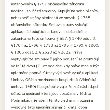
ustanovením § 1751 občanského zákoníku
nedílnou součástí smlouvy. Kupující na sebe přebírá
nebezpečí změny okolností ve smyslu § 1765
občanského zákoníku. Smluvní strany vylučují
aplikaci následujících ustanovení občanského
zákoníku na tuto smlouvu: § 557, § 1740 odst. 3,
§1764 až 1766, § 1793 až 1795, § 1799, § 1800,
§ 1805 odst. 2, § 2620 až § 2622. Práva
vyplývající ze smlouvy či jejího porušení se promlčují
ve lhůtě dvou (2) let ode dne, kdy právo mohlo být
uplatněno poprvé. Strany výslovně vylučují aplikaci
Úmluvy OSN o mezinárodní koupi zboží (Vídeňská
úmluva, 1980) Kupující potvrzuje, že zná následující
důležitá ujednání, která jsou obsažena v těchto
Podmínkách, že všem těmto ujednáním rozumí a
výslovně tato ujednání přijímá: (i) kratší doba