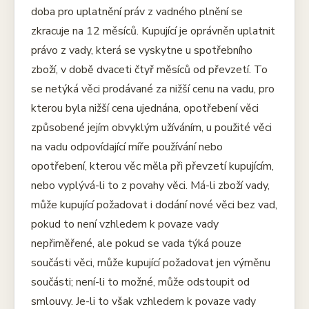
doba pro uplatnění práv z vadného plnění se
zkracuje na 12 měsíců. Kupující je oprávněn uplatnit
právo z vady, která se vyskytne u spotřebního
zboží, v době dvaceti čtyř měsíců od převzetí. To
se netýká věci prodávané za nižší cenu na vadu, pro
kterou byla nižší cena ujednána, opotřebení věci
způsobené jejím obvyklým užíváním, u použité věci
na vadu odpovídající míře používání nebo
opotřebení, kterou věc měla při převzetí kupujícím,
nebo vyplývá-li to z povahy věci. Má-li zboží vady,
může kupující požadovat i dodání nové věci bez vad,
pokud to není vzhledem k povaze vady
nepřiměřené, ale pokud se vada týká pouze
součásti věci, může kupující požadovat jen výměnu
součásti; není-li to možné, může odstoupit od
smlouvy. Je-li to však vzhledem k povaze vady