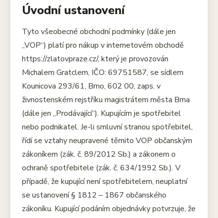
Úvodní ustanovení
Tyto všeobecné obchodní podmínky (dále jen
„VOP“) platí pro nákup v internetovém obchodě
https://zlatovpraze.cz/, který je provozován
Michalem Gratclem, IČO: 69751587, se sídlem
Kounicova 293/61, Brno, 602 00, zaps. v
živnostenském rejstříku magistrátem města Brna
(dále jen „Prodávající“). Kupujícím je spotřebitel
nebo podnikatel. Je-li smluvní stranou spotřebitel,
řídí se vztahy neupravené těmito VOP občanským
zákoníkem (zák. č. 89/2012 Sb.) a zákonem o
ochraně spotřebitele (zák. č. 634/1992 Sb.). V
případě, že kupující není spotřebitelem, neuplatní
se ustanovení § 1812 – 1867 občanského
zákoníku. Kupující podáním objednávky potvrzuje, že