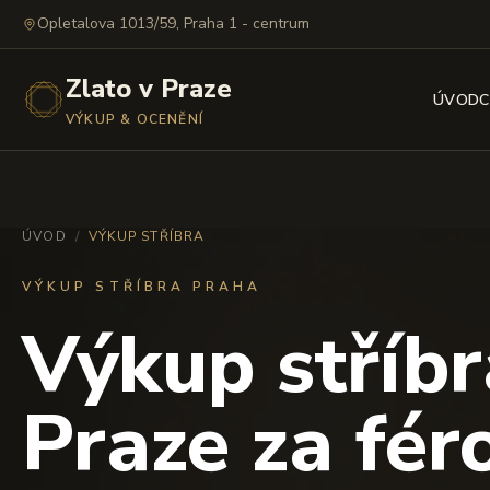
Opletalova 1013/59, Praha 1 - centrum
Zlato v Praze
ÚVOD
C
VÝKUP & OCENĚNÍ
ÚVOD
/
VÝKUP STŘÍBRA
VÝKUP STŘÍBRA PRAHA
Výkup stříbr
Praze za fér