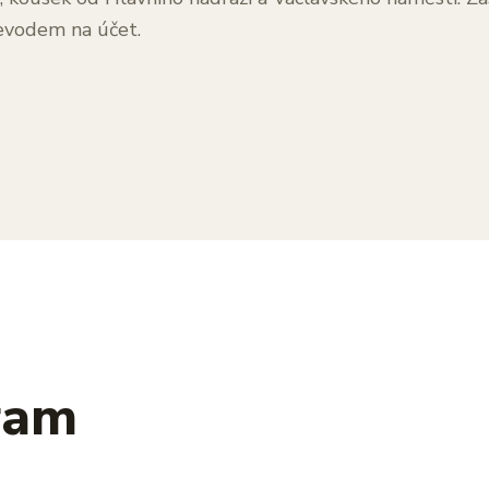
evodem na účet.
ram