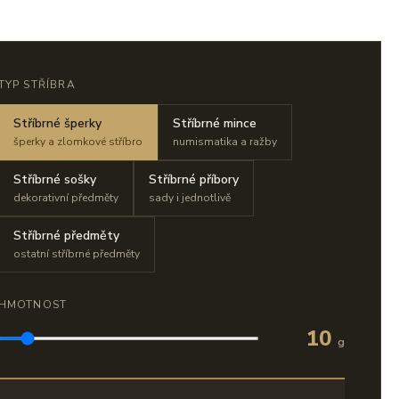
TYP STŘÍBRA
Stříbrné šperky
Stříbrné mince
šperky a zlomkové stříbro
numismatika a ražby
Stříbrné sošky
Stříbrné příbory
dekorativní předměty
sady i jednotlivě
Stříbrné předměty
ostatní stříbrné předměty
HMOTNOST
10
g