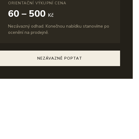
ORIENTAČNÍ VÝKUPNÍ CENA
60 – 500
Kč
Nezávazný odhad. Konečnou nabídku stanovíme po
ocenění na prodejně.
NEZÁVAZNĚ POPTAT