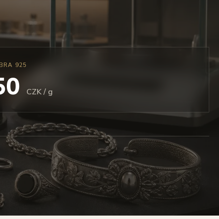
BRA 925
 50
CZK / g