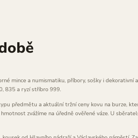
odobě
rné mince a numismatiku, příbory, sošky i dekorativní a
, 835 a ryzí stříbro 999.
, typu předmětu a aktuální tržní ceny kovu na burze, k
 hmotnost zvážíme na úředně ověřené váze. U sběratelsk
i, kousek od Hlavního nádraží a Václavského náměstí. Za