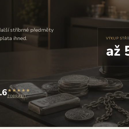
další stříbrné předměty
plata ihned.
VÝKUP STŘÍ
až
.6
★
★
★
★
★
ZOBRAZIT