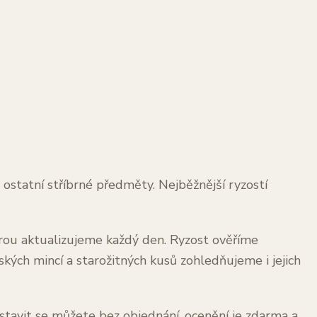
 ostatní stříbrné předměty. Nejběžnější ryzostí
terou aktualizujeme každý den. Ryzost ověříme
ých mincí a starožitných kusů zohledňujeme i jejich
stavit se můžete bez objednání, ocenění je zdarma a