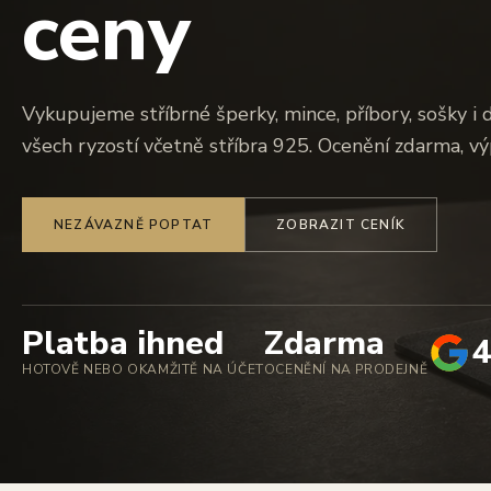
ceny
Vykupujeme stříbrné šperky, mince, příbory, sošky i 
všech ryzostí včetně stříbra 925. Ocenění zdarma, vý
NEZÁVAZNĚ POPTAT
ZOBRAZIT CENÍK
Platba ihned
Zdarma
4
HOTOVĚ NEBO OKAMŽITĚ NA ÚČET
OCENĚNÍ NA PRODEJNĚ