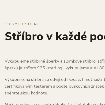
CO VYKUPUJEME
Stříbro v každé p
Vykupujeme stříbrné šperky a zlomkové stříbro, stříb
šperků je stříbro 925 (sterling), vykupujeme ale i 800
Výkupní cena stříbra se odvíjí od ryzosti, hmotnosti
certifikovaným testerem a podle puncovních značek,
sběratelskou hodnotu.
Naše prodejna je v centru Prahy 1 v Opletalově ulic