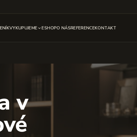
ENÍK
VYKUPUJEME
ESHOP
O NÁS
REFERENCE
KONTAKT
a v
ové