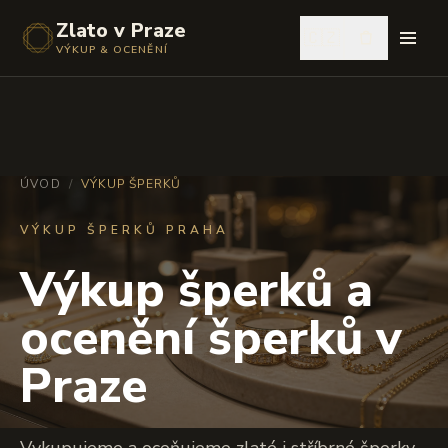
Zlato v Praze
🇨🇿
VÝKUP & OCENĚNÍ
ÚVOD
/
VÝKUP ŠPERKŮ
VÝKUP ŠPERKŮ PRAHA
Výkup šperků a
ocenění šperků v
Praze