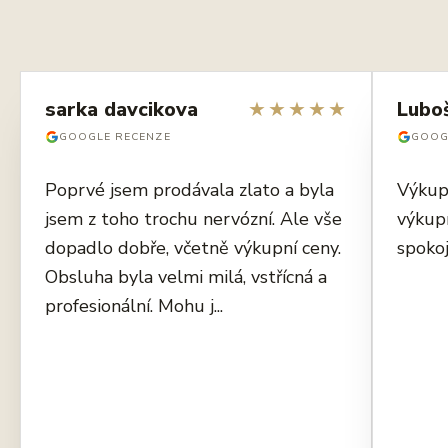
sarka davcikova
★
★
★
★
★
Lubo
GOOGLE RECENZE
GOOG
Poprvé jsem prodávala zlato a byla
Výkup
jsem z toho trochu nervózní. Ale vše
výkup
dopadlo dobře, včetně výkupní ceny.
spokoj
Obsluha byla velmi milá, vstřícná a
profesionální. Mohu j...