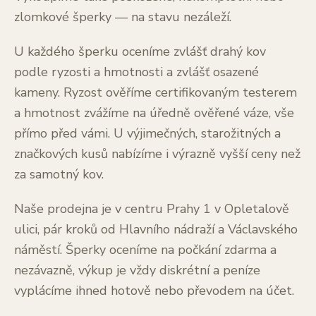
zlomkové šperky — na stavu nezáleží.
U každého šperku oceníme zvlášť drahý kov
podle ryzosti a hmotnosti a zvlášť osazené
kameny. Ryzost ověříme certifikovaným testerem
a hmotnost zvážíme na úředně ověřené váze, vše
přímo před vámi. U výjimečných, starožitných a
značkových kusů nabízíme i výrazně vyšší ceny než
za samotný kov.
Naše prodejna je v centru Prahy 1 v Opletalově
ulici, pár kroků od Hlavního nádraží a Václavského
náměstí. Šperky oceníme na počkání zdarma a
nezávazně, výkup je vždy diskrétní a peníze
vyplácíme ihned hotově nebo převodem na účet.