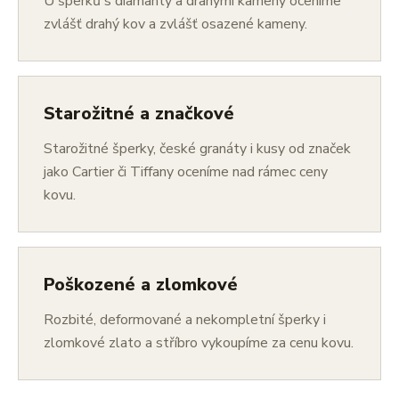
U šperků s diamanty a drahými kameny oceníme
zvlášť drahý kov a zvlášť osazené kameny.
Starožitné a značkové
Starožitné šperky, české granáty i kusy od značek
jako Cartier či Tiffany oceníme nad rámec ceny
kovu.
Poškozené a zlomkové
Rozbité, deformované a nekompletní šperky i
zlomkové zlato a stříbro vykoupíme za cenu kovu.