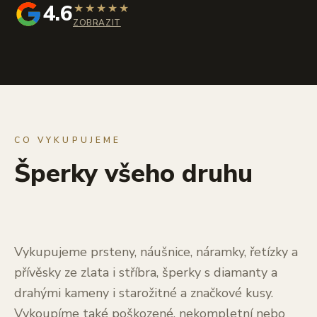
4.6
★
★
★
★
★
ZOBRAZIT
CO VYKUPUJEME
Šperky všeho druhu
Vykupujeme prsteny, náušnice, náramky, řetízky a
přívěsky ze zlata i stříbra, šperky s diamanty a
drahými kameny i starožitné a značkové kusy.
Vykoupíme také poškozené, nekompletní nebo