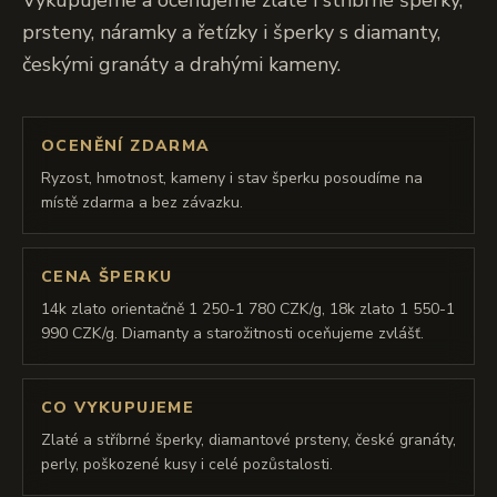
Vykupujeme a oceňujeme zlaté i stříbrné šperky,
prsteny, náramky a řetízky i šperky s diamanty,
českými granáty a drahými kameny.
OCENĚNÍ ZDARMA
Ryzost, hmotnost, kameny i stav šperku posoudíme na
místě zdarma a bez závazku.
CENA ŠPERKU
14k zlato orientačně 1 250-1 780 CZK/g, 18k zlato 1 550-1
990 CZK/g. Diamanty a starožitnosti oceňujeme zvlášť.
CO VYKUPUJEME
Zlaté a stříbrné šperky, diamantové prsteny, české granáty,
perly, poškozené kusy i celé pozůstalosti.