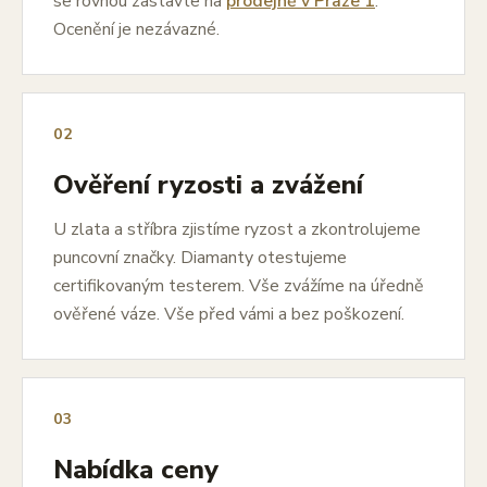
se rovnou zastavte na
prodejně v Praze 1
.
Ocenění je nezávazné.
02
Ověření ryzosti a zvážení
U zlata a stříbra zjistíme ryzost a zkontrolujeme
puncovní značky. Diamanty otestujeme
certifikovaným testerem. Vše zvážíme na úředně
ověřené váze. Vše před vámi a bez poškození.
03
Nabídka ceny