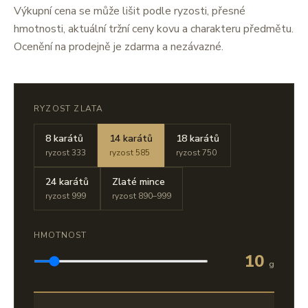
Výkupní cena se může lišit podle ryzosti, přesné
hmotnosti, aktuální tržní ceny kovu a charakteru předmětu.
Ocenění na prodejně je zdarma a nezávazné.
RYZOST ZLATA
8 karátů
14 karátů
18 karátů
ryzost 333
ryzost 585
ryzost 750
24 karátů
Zlaté mince
ryzost 999
ryzost 890–999
HMOTNOST
10
g