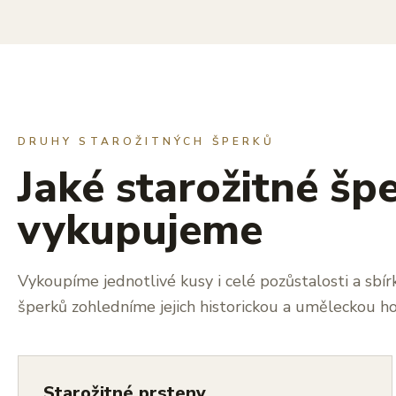
DRUHY STAROŽITNÝCH ŠPERKŮ
Jaké starožitné šp
vykupujeme
Vykoupíme jednotlivé kusy i celé pozůstalosti a sbír
šperků zohledníme jejich historickou a uměleckou h
Starožitné prsteny