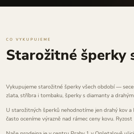
CO VYKUPUJEME
Starožitné šperky s
Vykupujeme starožitné šperky všech období — secesn
zlata, stříbra i tombaku, šperky s diamanty a drahým
U starožitných šperků nehodnotíme jen drahý kov a ka
často oceníme výrazně nad rámec ceny kovu. Ryzost
Naše prodejna je v centru Prahy 1 v Opletalově ulic