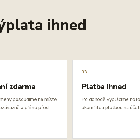
ýplata ihned
03
ní zdarma
Platba ihned
ameny posoudíme na místě
Po dohodě vyplácíme hot
ezávazně a přímo před
okamžitou platbou na účet