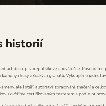
 historií
í, art deco, prvorepublikové i poválečné. Posoudíme pr
i kameny i kusy z českých granátů. Vykoupíme jednotlivé 
meny, ale i stáří, autorství, zpracování, značení a cel
 kovu ověříme certifikovaným testerem a podle puncov
i, pár kroků od Hlavního nádraží a Václavského náměstí