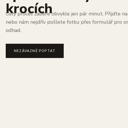
krocích
Celý proces zabere obvykle jen pár minut. Přijďte n
nebo nám nejdřív pošlete fotku přes formulář pro or
odhad.
NEZÁVAZNĚ POPTAT