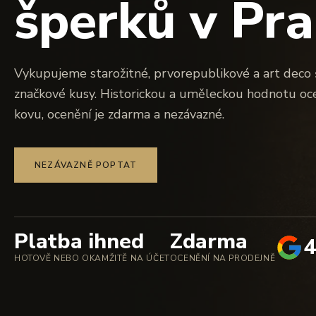
šperků v Pra
Vykupujeme starožitné, prvorepublikové a art deco š
značkové kusy. Historickou a uměleckou hodnotu o
kovu, ocenění je zdarma a nezávazné.
NEZÁVAZNĚ POPTAT
Platba ihned
Zdarma
4
HOTOVĚ NEBO OKAMŽITĚ NA ÚČET
OCENĚNÍ NA PRODEJNĚ