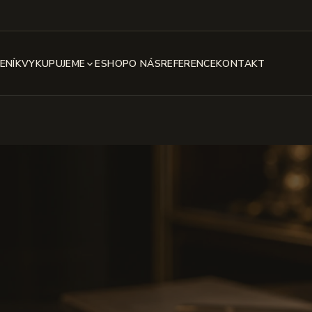
ENÍK
VYKUPUJEME
ESHOP
O NÁS
REFERENCE
KONTAKT