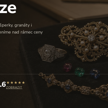
ze
perky, granáty i
ceníme nad rámec ceny
.6
★
★
★
★
★
ZOBRAZIT