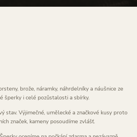
steny, brože, náramky, náhrdelníky a náušnice ze
šperky i celé pozůstalosti a sbírky.
kový stav. Výjimečné, umělecké a značkové kusy proto
ních značek, kameny posoudíme zvlášť.
. Šperky oceníme na počkání zdarma a nezávazně,