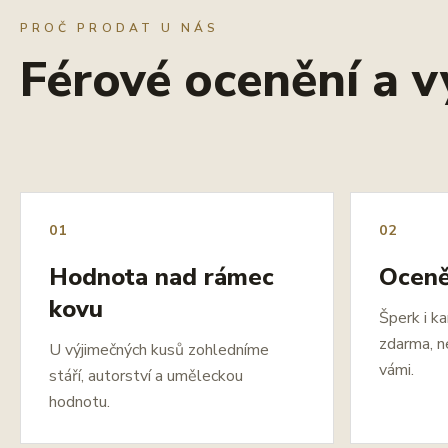
PROČ PRODAT U NÁS
Férové ocenění a v
01
02
Hodnota nad rámec
Oceně
kovu
Šperk i k
zdarma, n
U výjimečných kusů zohledníme
vámi.
stáří, autorství a uměleckou
hodnotu.