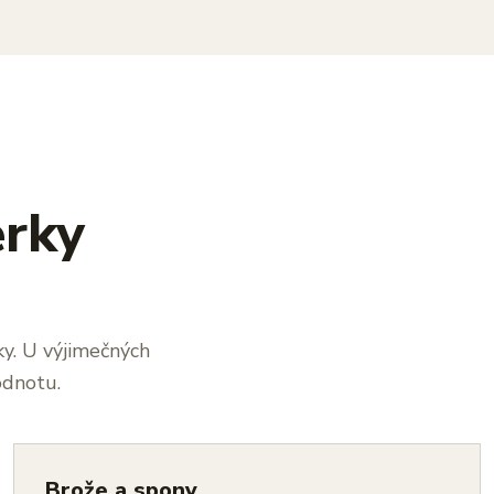
erky
ky. U výjimečných
odnotu.
Brože a spony