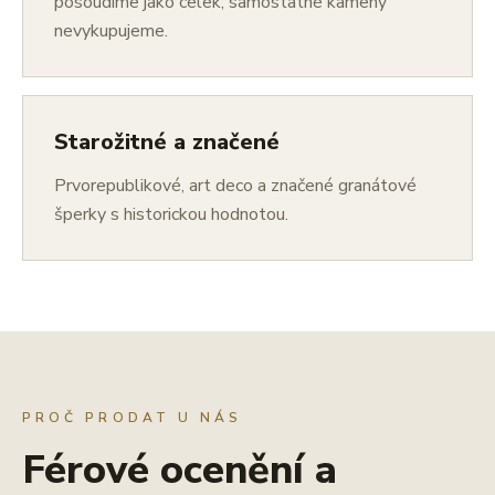
posoudíme jako celek; samostatné kameny
nevykupujeme.
Starožitné a značené
Prvorepublikové, art deco a značené granátové
šperky s historickou hodnotou.
PROČ PRODAT U NÁS
Férové ocenění a