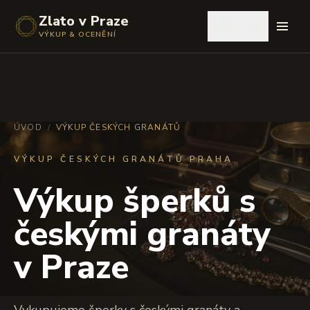
Zlato v Praze
🇨🇿
VÝKUP & OCENĚNÍ
ÚVOD
/
VÝKUP ČESKÝCH GRANÁTŮ
VÝKUP ČESKÝCH GRANÁTŮ PRAHA
Výkup šperků s
českými granáty
v Praze