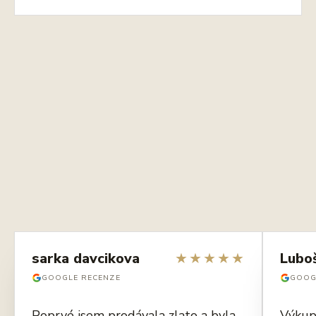
sarka davcikova
★
★
★
★
★
Lubo
GOOGLE RECENZE
GOOG
Poprvé jsem prodávala zlato a byla
Výkup