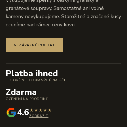
Vykupujeme šperky s českými granáty a
granátové soupravy. Samostatné ani volné
kameny nevykupujeme. Starožitné a značené kusy
oceníme nad rámec ceny kovu.
NEZÁVAZNĚ POPTAT
Platba ihned
HOTOVĚ NEBO OKAMŽITĚ NA ÚČET
Zdarma
OCENĚNÍ NA PRODEJNĚ
4.6
★
★
★
★
★
ZOBRAZIT