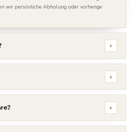
en wir persönliche Abholung oder vorherige
?
+
+
are?
+