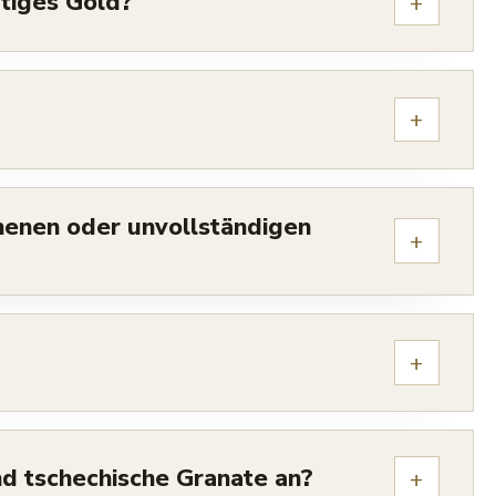
ätiges Gold?
+
+
henen oder unvollständigen
+
+
d tschechische Granate an?
+