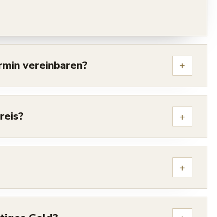
rmin vereinbaren?
+
reis?
+
+