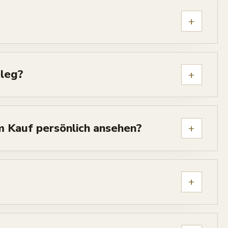
+
eleg?
+
m Kauf persönlich ansehen?
+
+