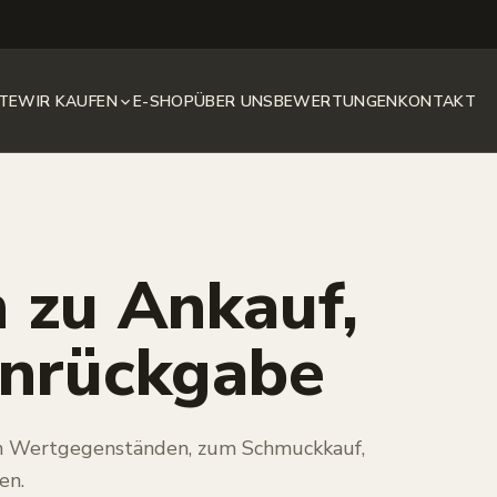
STE
WIR KAUFEN
E-SHOP
ÜBER UNS
BEWERTUNGEN
KONTAKT
 zu Ankauf,
nrückgabe
on Wertgegenständen, zum Schmuckkauf,
en.