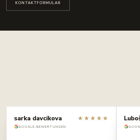
KONTAKTFORMULAR
sarka davcikova
★
★
★
★
★
Lubo
GOOGLE-BEWERTUNGEN
GOOG