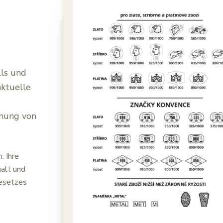
lls und
aktuelle
hnung von
. Ihre
alt und
gesetzes