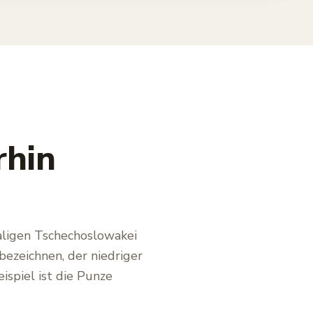
rhin
aligen Tschechoslowakei
ezeichnen, der niedriger
ispiel ist die Punze