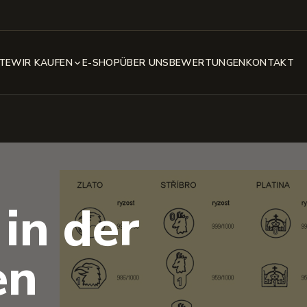
STE
WIR KAUFEN
E-SHOP
ÜBER UNS
BEWERTUNGEN
KONTAKT
in der
en