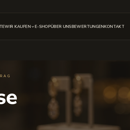
STE
WIR KAUFEN
E-SHOP
ÜBER UNS
BEWERTUNGEN
KONTAKT
PRAG
se
d