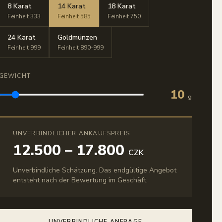
8 Karat
14 Karat
18 Karat
Feinheit 333
Feinheit 585
Feinheit 750
24 Karat
Goldmünzen
Feinheit 999
Feinheit 890-999
GEWICHT
10
g
UNVERBINDLICHER ANKAUFSPREIS
12.500 – 17.800
CZK
Unverbindliche Schätzung. Das endgültige Angebot
entsteht nach der Bewertung im Geschäft.
UNVERBINDLICHE ANFRAGE