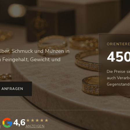
ORIENTIER
450
Silber, Schmuck und Münzen in
 Feingehalt, Gewicht und
Die Preise s
auch Verarb
Gegenstand
 ANFRAGEN
4,6
★
★
★
★
★
ANZEIGEN
T