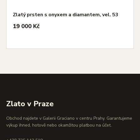
Zlatý prsten s onyxem a diamantem, vel. 53
19 000 Kč
Zlato v Praze
Obchod najdete v Galerii Graciano v centru Prahy. Garantujeme
výkup ihned, hotově nebo okamžitou platbou na účet.