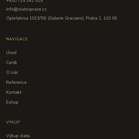
+420 725 142 519
info@zlatovpraze.cz
Opletalova 1013/59, (Galerie Graciano), Praha 1, 110 00
NAVIGACE
Úvod
Ceník
O nás
Reference
Kontakt
Eshop
VÝKUP
Výkup zlata