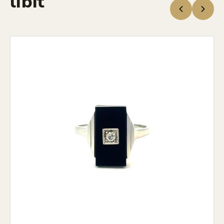
líbit