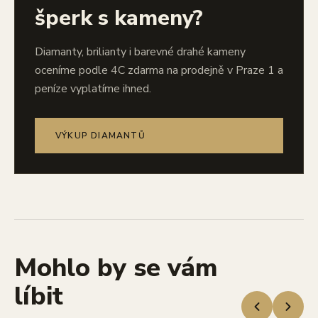
šperk s kameny?
Diamanty, brilianty i barevné drahé kameny
oceníme podle 4C zdarma na prodejně v Praze 1 a
peníze vyplatíme ihned.
VÝKUP DIAMANTŮ
Mohlo by se vám
líbit