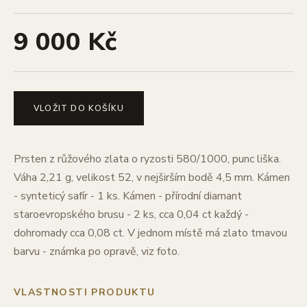
9 000 Kč
VLOŽIT DO KOŠÍKU
Prsten z růžového zlata o ryzosti 580/1000, punc liška.
Váha 2,21 g, velikost 52, v nejširším bodě 4,5 mm. Kámen
- synteticý safír - 1 ks. Kámen - přírodní diamant
staroevropského brusu - 2 ks, cca 0,04 ct každý -
dohromady cca 0,08 ct. V jednom místě má zlato tmavou
barvu - známka po opravě, viz foto.
VLASTNOSTI PRODUKTU