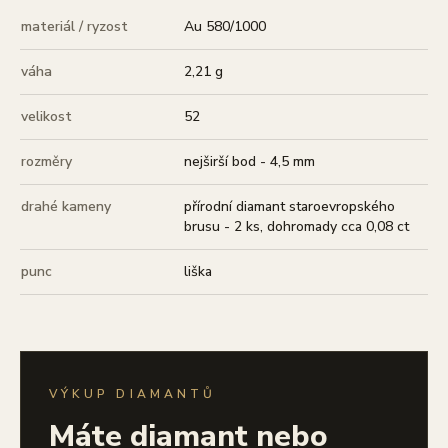
materiál / ryzost
Au 580/1000
váha
2,21 g
velikost
52
rozměry
nejširší bod - 4,5 mm
drahé kameny
přírodní diamant staroevropského
brusu - 2 ks, dohromady cca 0,08 ct
punc
liška
VÝKUP DIAMANTŮ
Máte diamant nebo