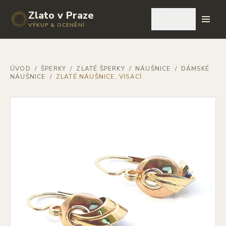
Zlato v Praze
🇨🇿
VÝKUP & OCENĚNÍ
ÚVOD
/
ŠPERKY
/
ZLATÉ ŠPERKY
/
NÁUŠNICE
/
DÁMSKÉ
NÁUŠNICE
/
ZLATÉ NÁUŠNICE, VISACÍ