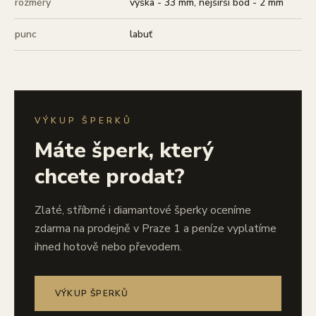
rozměry
výška - 33 mm, nejširší bod - 2 mm
punc
labuť
VÝKUP ŠPERKŮ
Máte šperk, který
chcete prodat?
Zlaté, stříbrné i diamantové šperky oceníme
zdarma na prodejně v Praze 1 a peníze vyplatíme
ihned hotově nebo převodem.
VÝKUP ŠPERKŮ