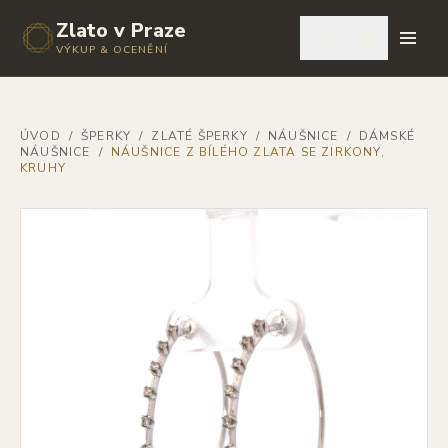
Zlato v Praze
🇨🇿
VÝKUP & OCENĚNÍ
ÚVOD
/
ŠPERKY
/
ZLATÉ ŠPERKY
/
NÁUŠNICE
/
DÁMSKÉ
NÁUŠNICE
/
NÁUŠNICE Z BÍLÉHO ZLATA SE ZIRKONY,
KRUHY