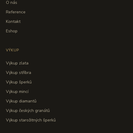
O nás
Reference
Kontakt
Eshop
VÝKUP
Výkup zlata
Výkup stříbra
Výkup šperků
Výkup mincí
Výkup diamantů
Výkup českých granátů
Výkup starožitných šperků