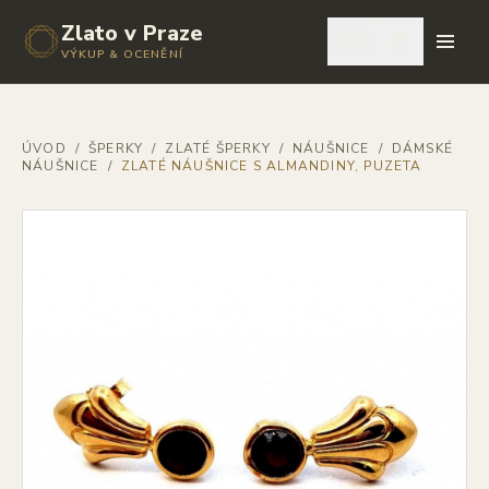
Zlato v Praze
🇨🇿
VÝKUP & OCENĚNÍ
ÚVOD
/
ŠPERKY
/
ZLATÉ ŠPERKY
/
NÁUŠNICE
/
DÁMSKÉ
NÁUŠNICE
/
ZLATÉ NÁUŠNICE S ALMANDINY, PUZETA