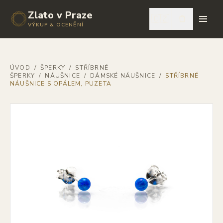
Zlato v Praze
🇨🇿
VÝKUP & OCENĚNÍ
ÚVOD
/
ŠPERKY
/
STŘÍBRNÉ
ŠPERKY
/
NÁUŠNICE
/
DÁMSKÉ NÁUŠNICE
/
STŘÍBRNÉ
NÁUŠNICE S OPÁLEM, PUZETA