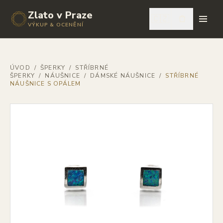
Zlato v Praze
🇨🇿
VÝKUP & OCENĚNÍ
ÚVOD
/
ŠPERKY
/
STŘÍBRNÉ
ŠPERKY
/
NÁUŠNICE
/
DÁMSKÉ NÁUŠNICE
/
STŘÍBRNÉ
NÁUŠNICE S OPÁLEM