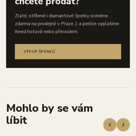
chcete prodat?
Zlaté, stříbrné i diamantové šperky oceníme
zdarma na prodejně v Praze 1 a peníze vyplatíme
ihned hotově nebo převodem.
VÝKUP ŠPERKŮ
Mohlo by se vám
líbit