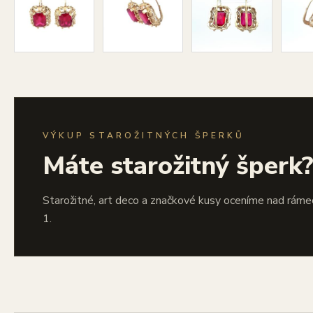
VÝKUP STAROŽITNÝCH ŠPERKŮ
Máte starožitný šperk
Starožitné, art deco a značkové kusy oceníme nad ráme
1.