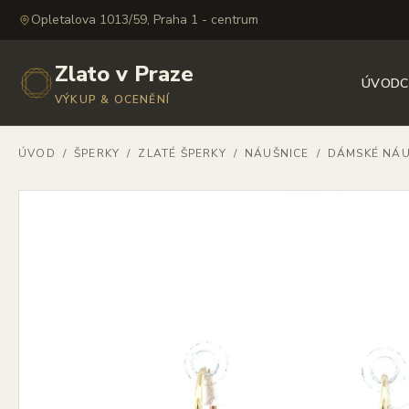
Opletalova 1013/59, Praha 1 - centrum
Zlato v Praze
ÚVOD
C
VÝKUP & OCENĚNÍ
ÚVOD
/
ŠPERKY
/
ZLATÉ ŠPERKY
/
NÁUŠNICE
/
DÁMSKÉ NÁU