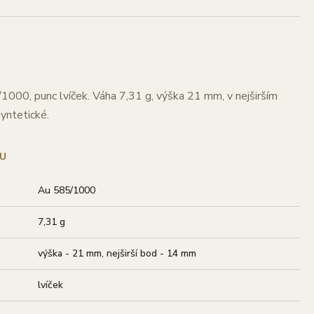
/1000, punc lvíček. Váha 7,31 g, výška 21 mm, v nejširším
yntetické.
U
Au 585/1000
7,31 g
výška - 21 mm, nejširší bod - 14 mm
lvíček