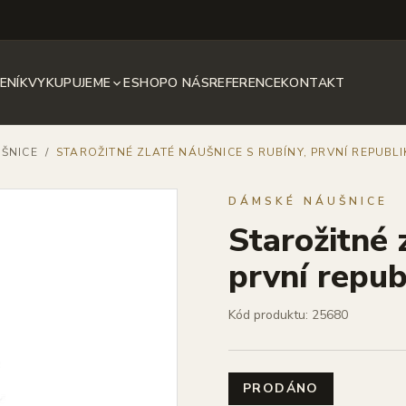
ENÍK
VYKUPUJEME
ESHOP
O NÁS
REFERENCE
KONTAKT
ŠNICE
/
STAROŽITNÉ ZLATÉ NÁUŠNICE S RUBÍNY, PRVNÍ REPUBLIK
DÁMSKÉ NÁUŠNICE
Starožitné 
první republ
Kód produktu: 25680
PRODÁNO