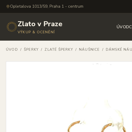
Opletalova 1013/59, Praha 1 - centrum
Zlato v Praze
ÚVOD
C
VÝKUP & OCENĚNÍ
ÚVOD
/
ŠPERKY
/
ZLATÉ ŠPERKY
/
NÁUŠNICE
/
DÁMSKÉ NÁU