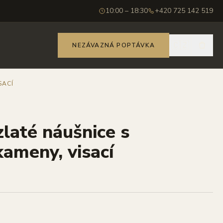
10:00 – 18:30
+420 725 142 519
🇨🇿
NEZÁVAZNÁ POPTÁVKA
SACÍ
zlaté náušnice s
ameny, visací