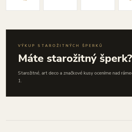
VÝKUP STAROŽITNÝCH ŠPERKŮ
Máte starožitný šperk
Starožitné, art deco a značkové kusy oceníme nad ráme
1.