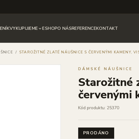
ENÍK
VYKUPUJEME
ESHOP
O NÁS
REFERENCE
KONTAKT
ŠNICE
/
STAROŽITNÉ ZLATÉ NÁUŠNICE S ČERVENÝMI KAMENY, VI
DÁMSKÉ NÁUŠNICE
Starožitné 
červenými k
Kód produktu: 25370
PRODÁNO