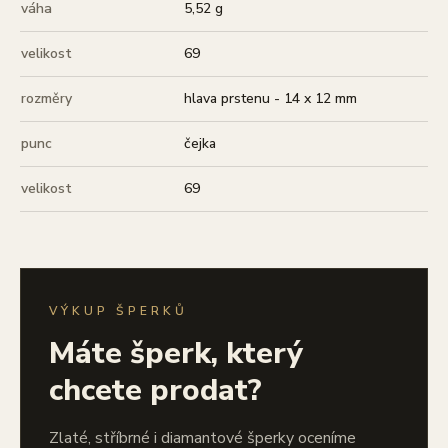
váha
5,52 g
velikost
69
rozměry
hlava prstenu - 14 x 12 mm
punc
čejka
velikost
69
VÝKUP ŠPERKŮ
Máte šperk, který
chcete prodat?
Zlaté, stříbrné i diamantové šperky oceníme