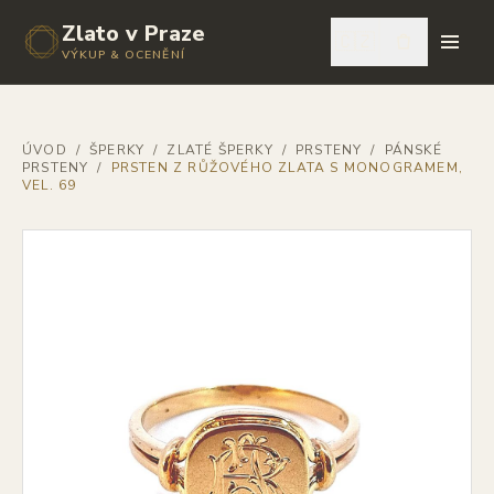
Zlato v Praze
🇨🇿
VÝKUP & OCENĚNÍ
ÚVOD
/
ŠPERKY
/
ZLATÉ ŠPERKY
/
PRSTENY
/
PÁNSKÉ
PRSTENY
/
PRSTEN Z RŮŽOVÉHO ZLATA S MONOGRAMEM,
VEL. 69