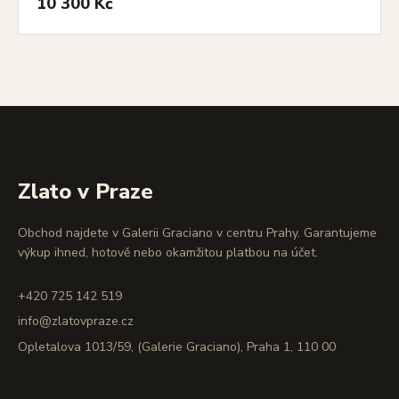
10 300 Kč
Zlato v Praze
Obchod najdete v Galerii Graciano v centru Prahy. Garantujeme
výkup ihned, hotově nebo okamžitou platbou na účet.
+420 725 142 519
info@zlatovpraze.cz
Opletalova 1013/59, (Galerie Graciano), Praha 1, 110 00