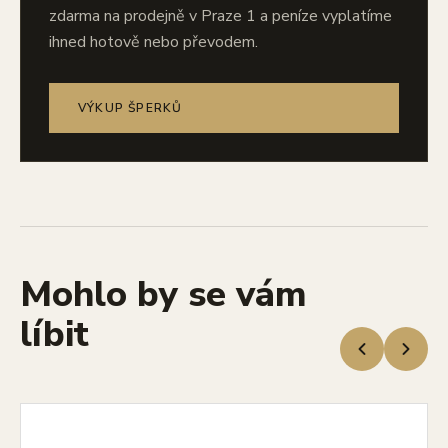
zdarma na prodejně v Praze 1 a peníze vyplatíme
ihned hotově nebo převodem.
VÝKUP ŠPERKŮ
Mohlo by se vám
líbit