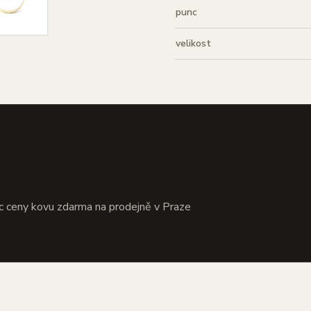
punc
velikost
?
c ceny kovu zdarma na prodejně v Praze