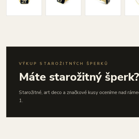
VÝKUP STAROŽITNÝCH ŠPERKŮ
Máte starožitný šperk
Starožitné, art deco a značkové kusy oceníme nad ráme
1.