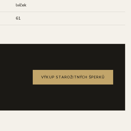
lvíček
61
VÝKUP STAROŽITNÝCH ŠPERKŮ