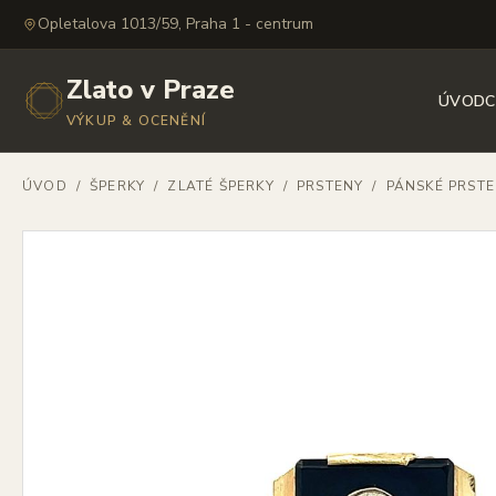
Opletalova 1013/59, Praha 1 - centrum
Zlato v Praze
ÚVOD
C
VÝKUP & OCENĚNÍ
ÚVOD
/
ŠPERKY
/
ZLATÉ ŠPERKY
/
PRSTENY
/
PÁNSKÉ PRST