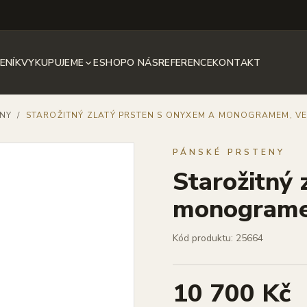
ENÍK
VYKUPUJEME
ESHOP
O NÁS
REFERENCE
KONTAKT
ENY
/
STAROŽITNÝ ZLATÝ PRSTEN S ONYXEM A MONOGRAMEM, VEL
PÁNSKÉ PRSTENY
Starožitný 
monogramem
Kód produktu: 25664
10 700 Kč