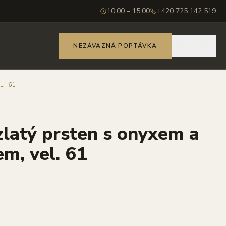
10:00 – 15:00
+420 725 142 519
🇨🇿
NEZÁVAZNÁ POPTÁVKA
. 61
zlatý prsten s onyxem a
, vel. 61