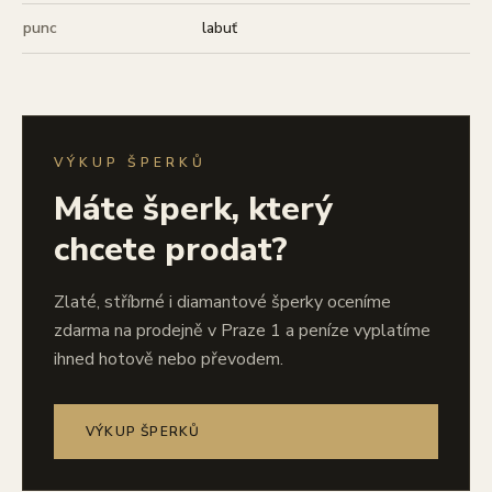
punc
labuť
VÝKUP ŠPERKŮ
Máte šperk, který
chcete prodat?
Zlaté, stříbrné i diamantové šperky oceníme
zdarma na prodejně v Praze 1 a peníze vyplatíme
ihned hotově nebo převodem.
VÝKUP ŠPERKŮ