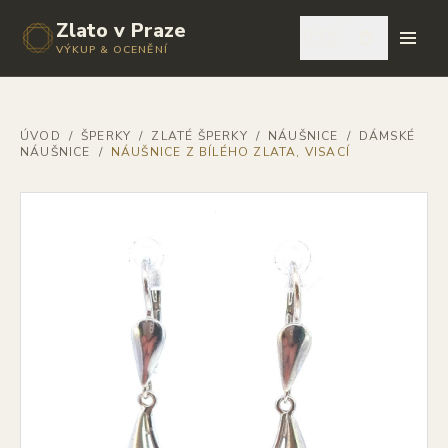
Zlato v Praze
🇨🇿
VÝKUP & OCENĚNÍ
ÚVOD
/
ŠPERKY
/
ZLATÉ ŠPERKY
/
NÁUŠNICE
/
DÁMSKÉ
NÁUŠNICE
/
NÁUŠNICE Z BÍLÉHO ZLATA, VISACÍ