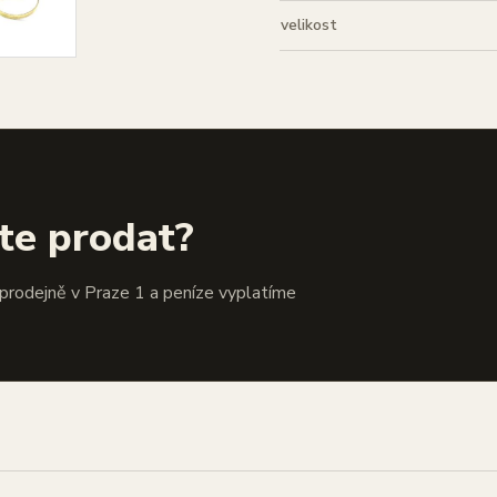
velikost
te prodat?
 prodejně v Praze 1 a peníze vyplatíme