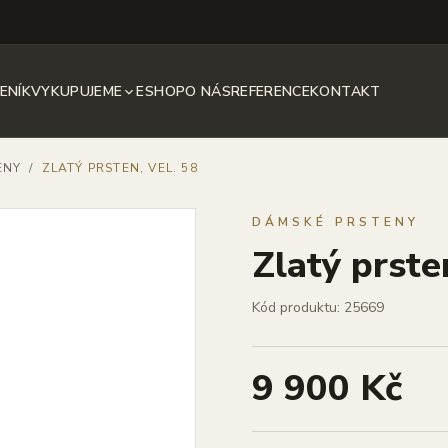
ENÍK
VYKUPUJEME
ESHOP
O NÁS
REFERENCE
KONTAKT
ENY
/
ZLATÝ PRSTEN, VEL. 58
DÁMSKÉ PRSTENY
Zlatý prsten
Kód produktu: 25669
9 900 Kč