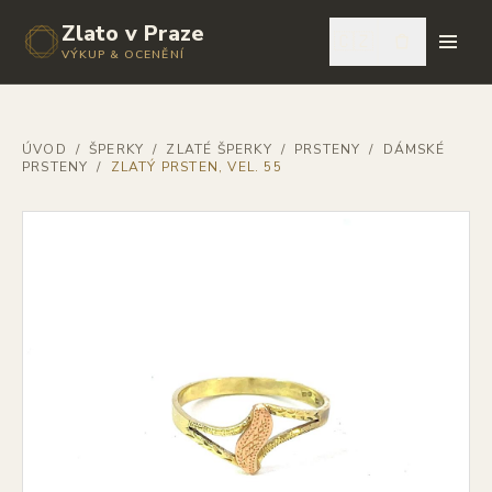
Zlato v Praze
🇨🇿
VÝKUP & OCENĚNÍ
ÚVOD
/
ŠPERKY
/
ZLATÉ ŠPERKY
/
PRSTENY
/
DÁMSKÉ
PRSTENY
/
ZLATÝ PRSTEN, VEL. 55