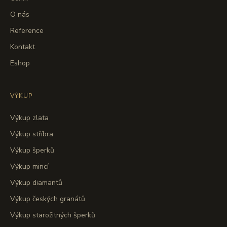
O nás
Reference
Kontakt
Eshop
VÝKUP
Výkup zlata
Výkup stříbra
Výkup šperků
Výkup mincí
Výkup diamantů
Výkup českých granátů
Výkup starožitných šperků