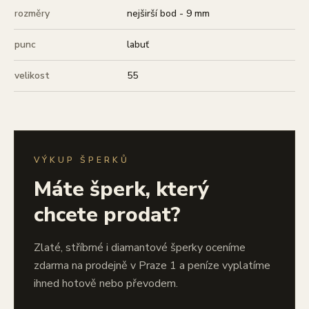
rozměry
nejširší bod - 9 mm
punc
labuť
velikost
55
VÝKUP ŠPERKŮ
Máte šperk, který
chcete prodat?
Zlaté, stříbrné i diamantové šperky oceníme
zdarma na prodejně v Praze 1 a peníze vyplatíme
ihned hotově nebo převodem.