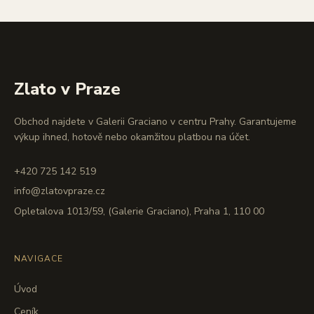
Zlato v Praze
Obchod najdete v Galerii Graciano v centru Prahy. Garantujeme
výkup ihned, hotově nebo okamžitou platbou na účet.
+420 725 142 519
info@zlatovpraze.cz
Opletalova 1013/59, (Galerie Graciano), Praha 1, 110 00
NAVIGACE
Úvod
Ceník