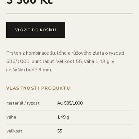
3 300 Kč
VLOŽIT DO KOŠÍKU
Prsten z kombinace žlutého a růžového zlata o ryzosti
585/1000, punc labuť. Velikost 55, váha 1,49 g, v
nejširším bodě 9 mm.
VLASTNOSTI PRODUKTU
materiál / ryzost
Au 585/1000
váha
1,49 g
velikost
55