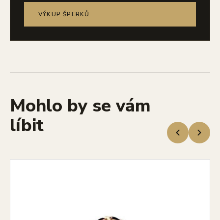
VÝKUP ŠPERKŮ
Mohlo by se vám
líbit