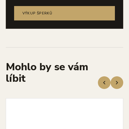
VÝKUP ŠPERKŮ
Mohlo by se vám
líbit