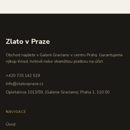
Zlato v Praze
Obchod najdete v Galerii Graciano v centru Prahy. Garantujeme
výkup ihned, hotově nebo okamžitou platbou na účet.
+420 725 142 519
info@zlatovpraze.cz
Opletalova 1013/59, (Galerie Graciano), Praha 1, 110 00
NAVIGACE
Úvod