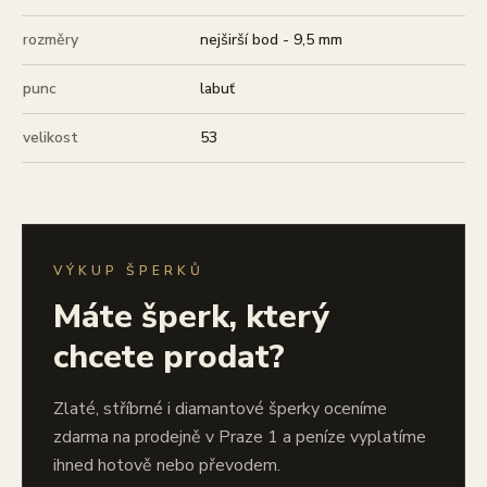
rozměry
nejširší bod - 9,5 mm
punc
labuť
velikost
53
VÝKUP ŠPERKŮ
Máte šperk, který
chcete prodat?
Zlaté, stříbrné i diamantové šperky oceníme
zdarma na prodejně v Praze 1 a peníze vyplatíme
ihned hotově nebo převodem.