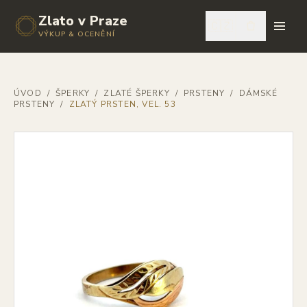
Zlato v Praze
🇨🇿
VÝKUP & OCENĚNÍ
ÚVOD
/
ŠPERKY
/
ZLATÉ ŠPERKY
/
PRSTENY
/
DÁMSKÉ
PRSTENY
/
ZLATÝ PRSTEN, VEL. 53