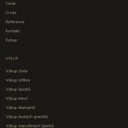
Ceník
O nás
Reference
Kontakt
Eshop
VÝKUP
Výkup zlata
Výkup stříbra
Výkup šperků
Výkup mincí
Výkup diamantů
Výkup českých granátů
Výkup starožitných šperků