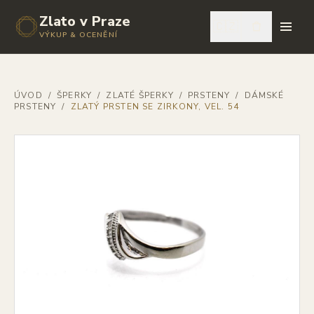
Zlato v Praze
🇨🇿
VÝKUP & OCENĚNÍ
ÚVOD
/
ŠPERKY
/
ZLATÉ ŠPERKY
/
PRSTENY
/
DÁMSKÉ
PRSTENY
/
ZLATÝ PRSTEN SE ZIRKONY, VEL. 54