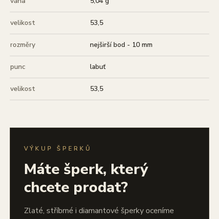
váha
5,04 g
velikost
53,5
rozměry
nejširší bod - 10 mm
punc
labuť
velikost
53,5
VÝKUP ŠPERKŮ
Máte šperk, který
chcete prodat?
Zlaté, stříbrné i diamantové šperky oceníme