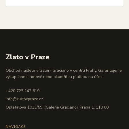
Zlato v Praze
Obchod najdete v Galerii Graciano v centru Prahy. Garantujeme
výkup ihned, hotově nebo okamžitou platbou na účet.
+420 725 142 519
info@zlatovpraze.cz
Opletalova 1013/59, (Galerie Graciano), Praha 1, 110 00
NAVIGACE