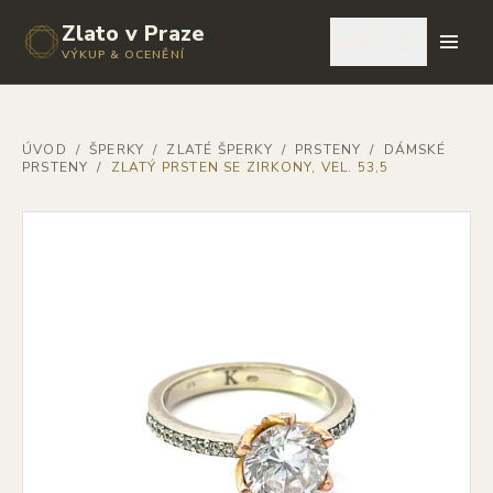
Zlato v Praze
🇨🇿
VÝKUP & OCENĚNÍ
ÚVOD
/
ŠPERKY
/
ZLATÉ ŠPERKY
/
PRSTENY
/
DÁMSKÉ
PRSTENY
/
ZLATÝ PRSTEN SE ZIRKONY, VEL. 53,5