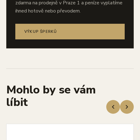
zdarma na prodejně v Praze 1 a peníze vyplatíme
ihned hotově nebo převodem.
VÝKUP ŠPERKŮ
Mohlo by se vám
líbit