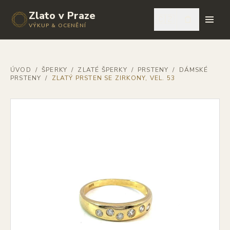
Zlato v Praze
🇨🇿
VÝKUP & OCENĚNÍ
ÚVOD
/
ŠPERKY
/
ZLATÉ ŠPERKY
/
PRSTENY
/
DÁMSKÉ
PRSTENY
/
ZLATÝ PRSTEN SE ZIRKONY, VEL. 53