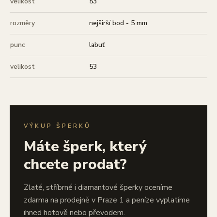
velikost
53
rozměry
nejširší bod - 5 mm
punc
labuť
velikost
53
VÝKUP ŠPERKŮ
Máte šperk, který
chcete prodat?
Zlaté, stříbrné i diamantové šperky oceníme
zdarma na prodejně v Praze 1 a peníze vyplatíme
ihned hotově nebo převodem.