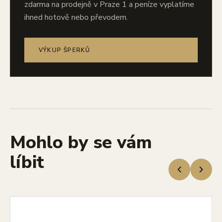
zdarma na prodejně v Praze 1 a peníze vyplatíme
ihned hotově nebo převodem.
VÝKUP ŠPERKŮ
Mohlo by se vám
líbit