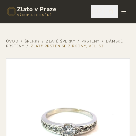
Zlato v Praze
🇨🇿
VÝKUP & OCENĚNÍ
ÚVOD
/
ŠPERKY
/
ZLATÉ ŠPERKY
/
PRSTENY
/
DÁMSKÉ
PRSTENY
/
ZLATÝ PRSTEN SE ZIRKONY, VEL. 53