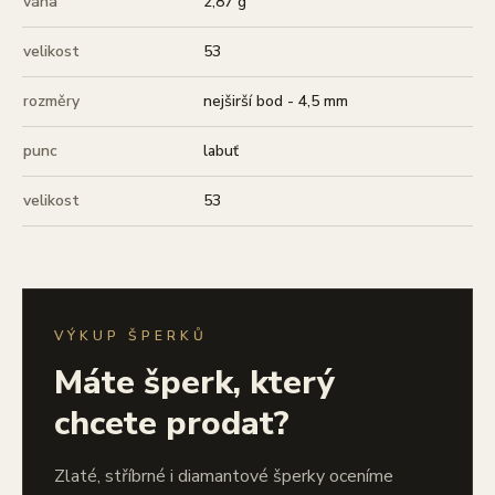
váha
2,87 g
velikost
53
rozměry
nejširší bod - 4,5 mm
punc
labuť
velikost
53
VÝKUP ŠPERKŮ
Máte šperk, který
chcete prodat?
Zlaté, stříbrné i diamantové šperky oceníme