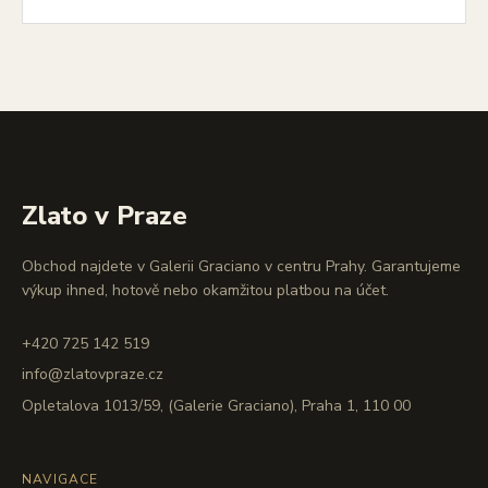
Zlato v Praze
Obchod najdete v Galerii Graciano v centru Prahy. Garantujeme
výkup ihned, hotově nebo okamžitou platbou na účet.
+420 725 142 519
info@zlatovpraze.cz
Opletalova 1013/59, (Galerie Graciano), Praha 1, 110 00
NAVIGACE