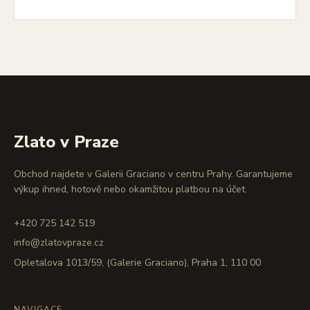
Zlato v Praze
Obchod najdete v Galerii Graciano v centru Prahy. Garantujeme
výkup ihned, hotově nebo okamžitou platbou na účet.
+420 725 142 519
info@zlatovpraze.cz
Opletalova 1013/59, (Galerie Graciano), Praha 1, 110 00
NAVIGACE