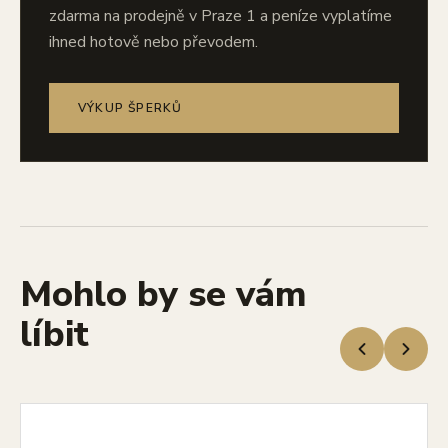
zdarma na prodejně v Praze 1 a peníze vyplatíme
ihned hotově nebo převodem.
VÝKUP ŠPERKŮ
Mohlo by se vám
líbit