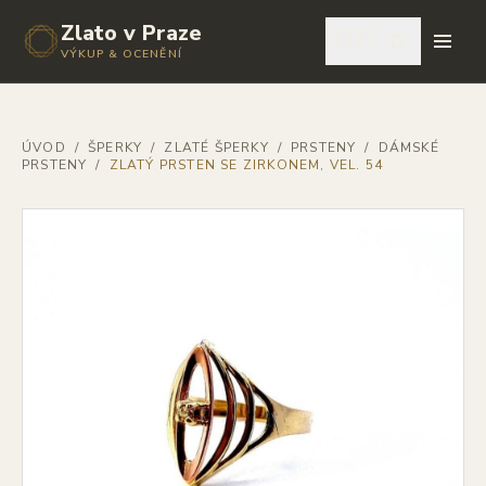
Zlato v Praze
🇨🇿
VÝKUP & OCENĚNÍ
ÚVOD
/
ŠPERKY
/
ZLATÉ ŠPERKY
/
PRSTENY
/
DÁMSKÉ
PRSTENY
/
ZLATÝ PRSTEN SE ZIRKONEM, VEL. 54