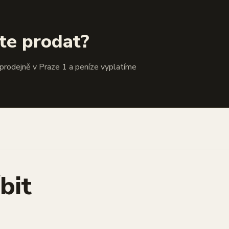
te prodat?
 prodejně v Praze 1 a peníze vyplatíme
bit