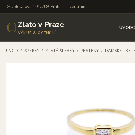
Opletalova 1013/59, Praha 1 - centrum
Zlato v Praze
ÚVOD
C
VÝKUP & OCENĚNÍ
ÚVOD
/
ŠPERKY
/
ZLATÉ ŠPERKY
/
PRSTENY
/
DÁMSKÉ PRST