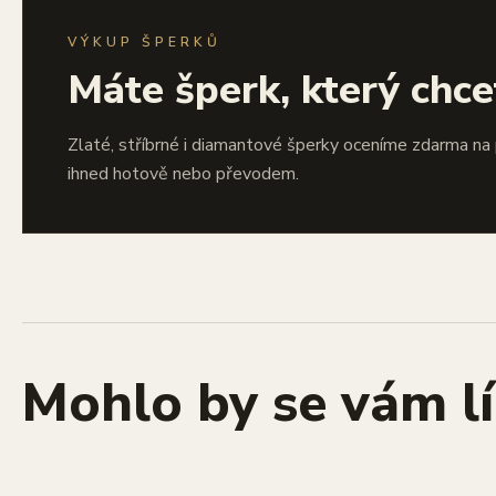
VÝKUP ŠPERKŮ
Máte šperk, který chce
Zlaté, stříbrné i diamantové šperky oceníme zdarma na
ihned hotově nebo převodem.
Mohlo by se vám lí