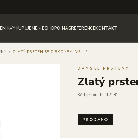
ENÍK
VYKUPUJEME
ESHOP
O NÁS
REFERENCE
KONTAKT
ENY
/
ZLATÝ PRSTEN SE ZIRKONEM, VEL. 51
DÁMSKÉ PRSTENY
Zlatý prste
Kód produktu: 12181
PRODÁNO