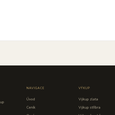
NAVIGACE
VÝKUP
Úvod
Výkup zlata
kup
Ceník
Výkup stříbra