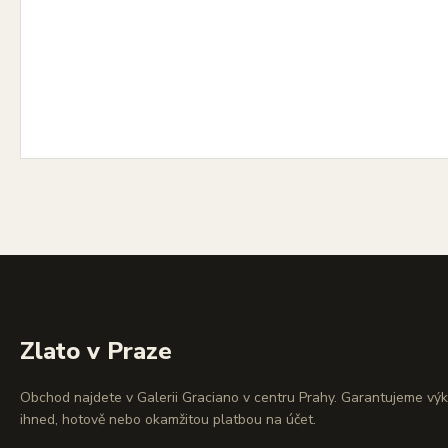
Zlato v Praze
Obchod najdete v Galerii Graciano v centru Prahy. Garantujeme vý
ihned, hotově nebo okamžitou platbou na účet.