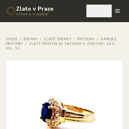
Zlato v Praze
🇨🇿
VÝKUP & OCENĚNÍ
ÚVOD
/
ŠPERKY
/
ZLATÉ ŠPERKY
/
PRSTENY
/
DÁMSKÉ
PRSTENY
/
ZLATÝ PRSTEN SE SAFÍREM A ZIRKONY, 18 K,
VEL. 52