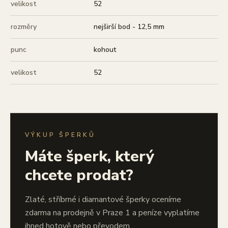
velikost
52
rozměry
nejširší bod - 12,5 mm
punc
kohout
velikost
52
VÝKUP ŠPERKŮ
Máte šperk, který
chcete prodat?
Zlaté, stříbrné i diamantové šperky oceníme
zdarma na prodejně v Praze 1 a peníze vyplatíme
ihned hotově nebo převodem.