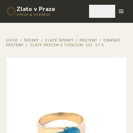
Zlato v Praze
🇨🇿
VÝKUP & OCENĚNÍ
ÚVOD
/
ŠPERKY
/
ZLATÉ ŠPERKY
/
PRSTENY
/
DÁMSKÉ
PRSTENY
/
ZLATÝ PRSTEN S TOPAZEM, VEL. 57,5