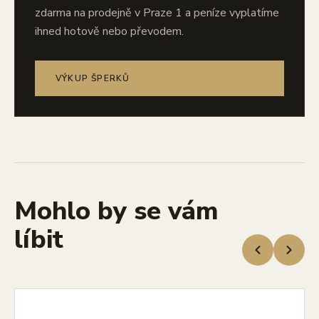
zdarma na prodejně v Praze 1 a peníze vyplatíme
ihned hotově nebo převodem.
VÝKUP ŠPERKŮ
Mohlo by se vám
líbit