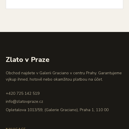
Zlato v Praze
Obchod najdete v Galerii Graciano v centru Prahy. Garantujeme
výkup ihned, hotově nebo okamžitou platbou na účet.
+420 725 142 519
info@zlatovpraze.cz
Opletalova 1013/59, (Galerie Graciano), Praha 1, 110 00