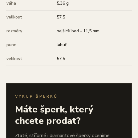
váha
5,36 g
velikost
57,5
rozměry
nejširší bod - 11,5 mm
punc
labuť
velikost
57,5
VÝKUP ŠPERKŮ
Máte šperk, který
chcete prodat?
Zlaté, stříbrné i diamantové šperky oceníme