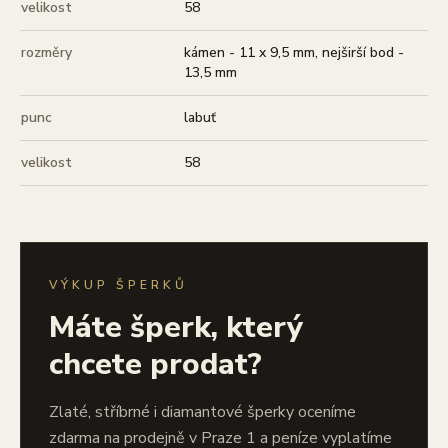
velikost
58
rozměry
kámen - 11 x 9,5 mm, nejširší bod -
13,5 mm
punc
labuť
velikost
58
VÝKUP ŠPERKŮ
Máte šperk, který
chcete prodat?
Zlaté, stříbrné i diamantové šperky oceníme
zdarma na prodejně v Praze 1 a peníze vyplatíme