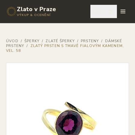
Zlato v Praze
🇨🇿
VÝKUP & OCENĚNÍ
ÚVOD
/
ŠPERKY
/
ZLATÉ ŠPERKY
/
PRSTENY
/
DÁMSKÉ
PRSTENY
/
ZLATÝ PRSTEN S TMAVĚ FIALOVÝM KAMENEM,
VEL. 58