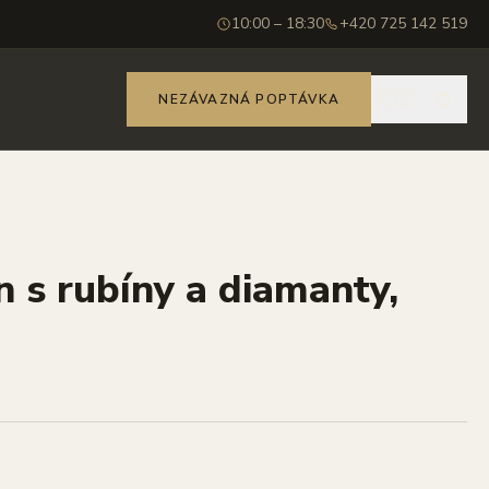
10:00 – 18:30
+420 725 142 519
🇨🇿
NEZÁVAZNÁ POPTÁVKA
n s rubíny a diamanty,