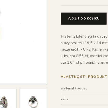
VLOŽIT DO KOŠÍKU
Prsten z bílého zlata o ryz
hlavy prstenu 19,5 x 14 mm.
nelze určit) - 8 ks. Kámen - 
1 ks, cca 0,53 ct, ostatní 
cca 1,04 ct přírodních diama
VLASTNOSTI PRODUKT
materiál / ryzost
váha