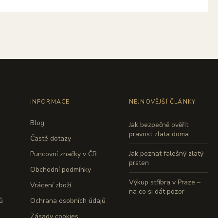
INFORMACE
NEJNOVĚJŠÍ ČLÁNKY
Blog
Jak bezpečně ověřit
pravost zlata doma
Časté dotazy
Jak poznat falešný zlatý
Puncovní značky v ČR
prsten
Obchodní podmínky
Výkup stříbra v Praze –
Vrácení zboží
na co si dát pozor
ů
Ochrana osobních údajů
Zásady cookies