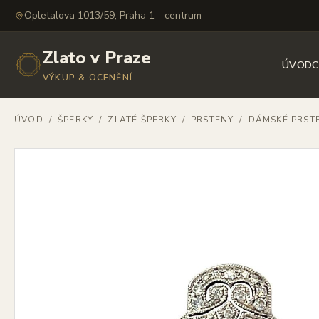
Opletalova 1013/59, Praha 1 - centrum
Zlato v Praze
ÚVOD
C
VÝKUP & OCENĚNÍ
ÚVOD
/
ŠPERKY
/
ZLATÉ ŠPERKY
/
PRSTENY
/
DÁMSKÉ PRST