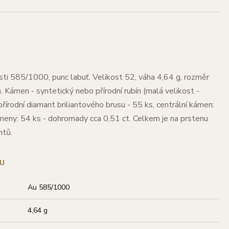
osti 585/1000, punc labuť. Velikost 52, váha 4,64 g, rozměr
 Kámen - syntetický nebo přírodní rubín (malá velikost -
přírodní diamant briliantového brusu - 55 ks, centrální kámen:
kameny: 54 ks - dohromady cca 0,51 ct. Celkem je na prstenu
ntů.
U
Au 585/1000
4,64 g