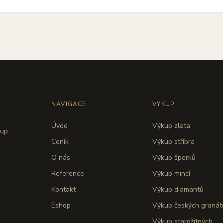
NAVIGACE
VÝKUP
Úvod
Výkup zlata
kup
Ceník
Výkup stříbra
O nás
Výkup šperků
Reference
Výkup mincí
Kontakt
Výkup diamantů
Eshop
Výkup českých granát
Výkup starožitných