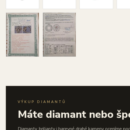
VÝKUP DIAMANTŮ
Máte diamant nebo šp
Diamanty, brilianty i barevné drahé kameny oceníme po