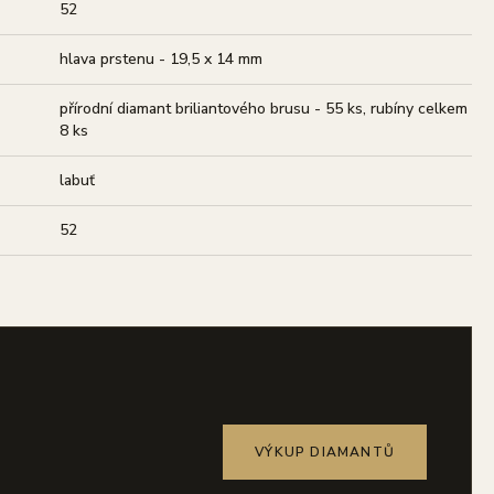
52
hlava prstenu - 19,5 x 14 mm
přírodní diamant briliantového brusu - 55 ks, rubíny celkem
8 ks
labuť
52
VÝKUP DIAMANTŮ