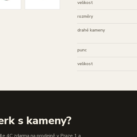
velikost
rozměry
drahé kameny
punc
velikost
erk s kameny?
dle 4C zdarma na prodejně v Praze 1 a