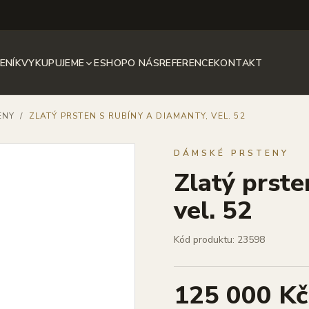
ENÍK
VYKUPUJEME
ESHOP
O NÁS
REFERENCE
KONTAKT
ENY
/
ZLATÝ PRSTEN S RUBÍNY A DIAMANTY, VEL. 52
DÁMSKÉ PRSTENY
Zlatý prste
vel. 52
Kód produktu: 23598
125 000 Kč