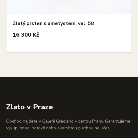
Zlatý prsten s ametystem, vel. 58
16 300 Kč
Zlato v Praze
Obchod najdete v Galerii Graciano v centru Prahy. Garantujeme
výkup ihned, hotově nebo okamžitou platbou na účet.