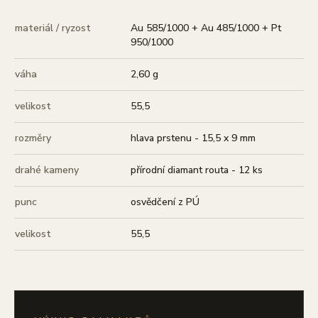
materiál / ryzost
Au 585/1000 + Au 485/1000 + Pt
950/1000
váha
2,60 g
velikost
55,5
rozměry
hlava prstenu - 15,5 x 9 mm
drahé kameny
přírodní diamant routa - 12 ks
punc
osvědčení z PÚ
velikost
55,5