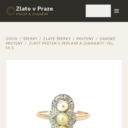
Zlato v Praze
🇨🇿
VÝKUP & OCENĚNÍ
ÚVOD
/
ŠPERKY
/
ZLATÉ ŠPERKY
/
PRSTENY
/
DÁMSKÉ
PRSTENY
/
ZLATÝ PRSTEN S PERLAMI A DIAMANTY, VEL.
55,5