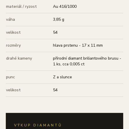
materiál / ryzost
Au 416/1000
váha
3,85 g
velikost
54
rozměry
hlava prstenu - 17 x 11 mm
drahé kameny
přírodní diamant briliantového brusu -
1 ks, cca 0,005 ct
punc
Z a slunce
velikost
54
VÝKUP DIAMANTŮ