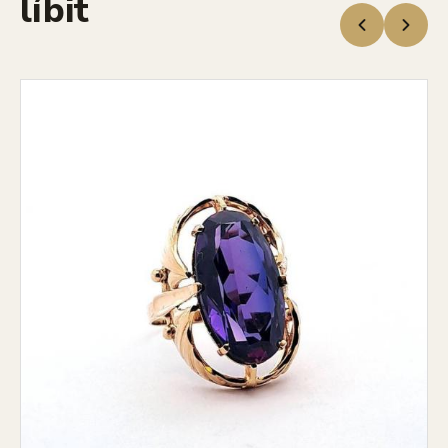
líbit