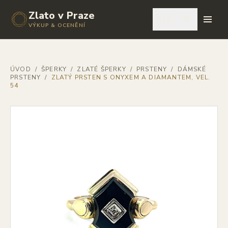
Zlato v Praze
🇨🇿
VÝKUP & OCENĚNÍ
ÚVOD
/
ŠPERKY
/
ZLATÉ ŠPERKY
/
PRSTENY
/
DÁMSKÉ
PRSTENY
/
ZLATÝ PRSTEN S ONYXEM A DIAMANTEM, VEL.
54