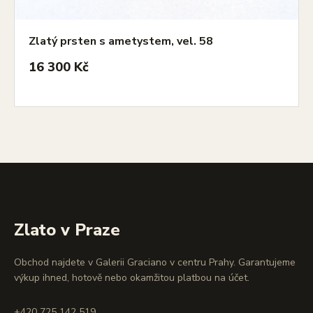
Zlatý prsten s ametystem, vel. 58
16 300 Kč
Zlato v Praze
Obchod najdete v Galerii Graciano v centru Prahy. Garantujeme
výkup ihned, hotově nebo okamžitou platbou na účet.
+420 725 142 519