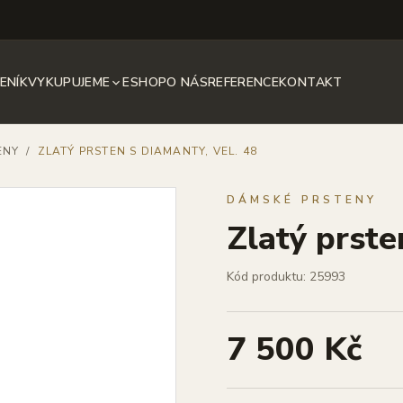
ENÍK
VYKUPUJEME
ESHOP
O NÁS
REFERENCE
KONTAKT
ENY
/
ZLATÝ PRSTEN S DIAMANTY, VEL. 48
DÁMSKÉ PRSTENY
Zlatý prste
Kód produktu: 25993
7 500 Kč