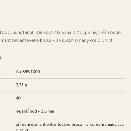
000, punc labuť. Velikost 48, váha 2,21 g, v nejširším bodě
amant briliantového brusu - 3 ks, dohromady cca 0,14 ct.
U
Au 585/1000
2,21 g
48
nejširší bod - 3,5 mm
přírodní diamant briliantového brusu - 3 ks, dohromady cca
0,14 ct