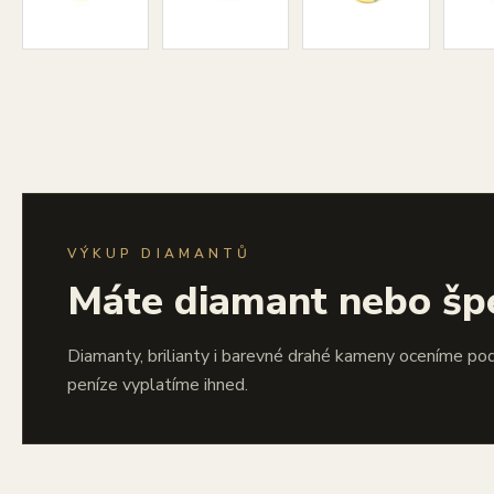
VÝKUP DIAMANTŮ
Máte diamant nebo šp
Diamanty, brilianty i barevné drahé kameny oceníme po
peníze vyplatíme ihned.