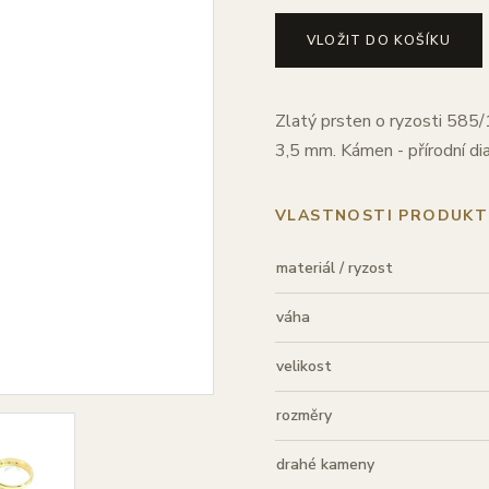
VLOŽIT DO KOŠÍKU
Zlatý prsten o ryzosti 585/1
3,5 mm. Kámen - přírodní di
VLASTNOSTI PRODUKT
materiál / ryzost
váha
velikost
rozměry
drahé kameny