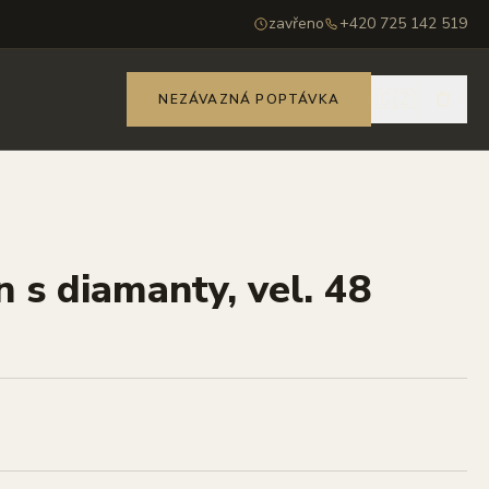
zavřeno
+420 725 142 519
🇨🇿
NEZÁVAZNÁ POPTÁVKA
n s diamanty, vel. 48