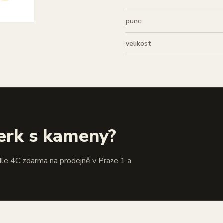
punc
velikost
erk s kameny?
dle 4C zdarma na prodejně v Praze 1 a