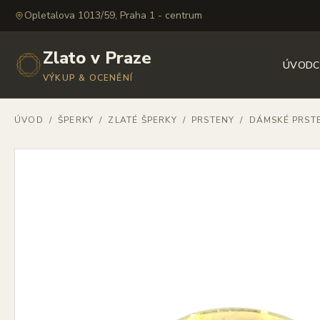
Opletalova 1013/59, Praha 1 - centrum
Zlato v Praze
ÚVOD
C
VÝKUP & OCENĚNÍ
ÚVOD
/
ŠPERKY
/
ZLATÉ ŠPERKY
/
PRSTENY
/
DÁMSKÉ PRST