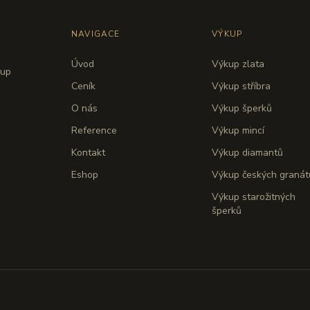
NAVIGACE
VÝKUP
Úvod
Výkup zlata
kup
Ceník
Výkup stříbra
O nás
Výkup šperků
Reference
Výkup mincí
Kontakt
Výkup diamantů
Eshop
Výkup českých granát
Výkup starožitných
šperků