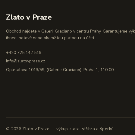
Zlato v Praze
Obchod najdete v Galerii Graciano v centru Prahy. Garantujeme vý
ihned, hotově nebo okamžitou platbou na účet.
+420 725 142 519
info@zlatovpraze.cz
Opletalova 1013/59, (Galerie Graciano), Praha 1, 110 00
©
2026
Zlato v Praze — výkup zlata, stříbra a šperků