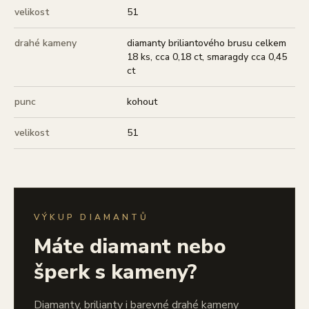
velikost
51
drahé kameny
diamanty briliantového brusu celkem
18 ks, cca 0,18 ct, smaragdy cca 0,45
ct
punc
kohout
velikost
51
VÝKUP DIAMANTŮ
Máte diamant nebo
šperk s kameny?
Diamanty, brilianty i barevné drahé kameny