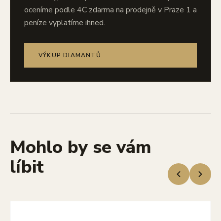
oceníme podle 4C zdarma na prodejně v Praze 1 a
peníze vyplatíme ihned.
VÝKUP DIAMANTŮ
Mohlo by se vám
líbit