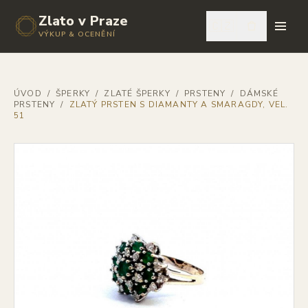
Zlato v Praze
🇨🇿
VÝKUP & OCENĚNÍ
ÚVOD
/
ŠPERKY
/
ZLATÉ ŠPERKY
/
PRSTENY
/
DÁMSKÉ
PRSTENY
/
ZLATÝ PRSTEN S DIAMANTY A SMARAGDY, VEL.
51