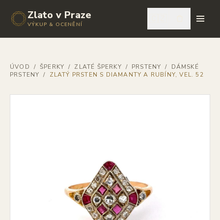
Zlato v Praze
🇨🇿
VÝKUP & OCENĚNÍ
ÚVOD
/
ŠPERKY
/
ZLATÉ ŠPERKY
/
PRSTENY
/
DÁMSKÉ
PRSTENY
/
ZLATÝ PRSTEN S DIAMANTY A RUBÍNY, VEL. 52