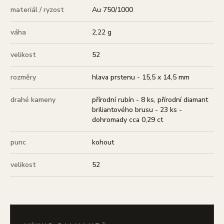
materiál / ryzost
Au 750/1000
váha
2,22 g
velikost
52
rozměry
hlava prstenu - 15,5 x 14,5 mm
drahé kameny
přírodní rubín - 8 ks, přírodní diamant
briliantového brusu - 23 ks -
dohromady cca 0,29 ct
punc
kohout
velikost
52