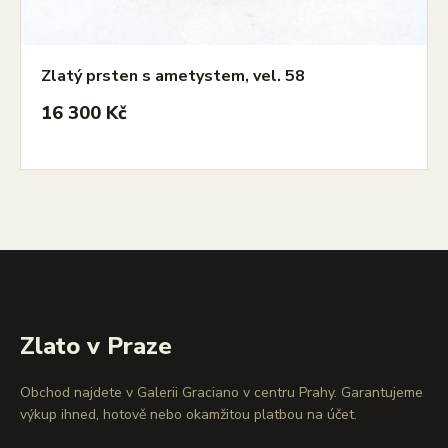
Zlatý prsten s ametystem, vel. 58
16 300 Kč
Zlato v Praze
Obchod najdete v Galerii Graciano v centru Prahy. Garantujeme
výkup ihned, hotově nebo okamžitou platbou na účet.