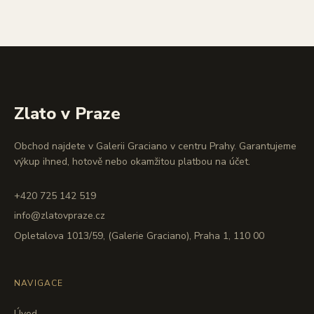
Zlato v Praze
Obchod najdete v Galerii Graciano v centru Prahy. Garantujeme
výkup ihned, hotově nebo okamžitou platbou na účet.
+420 725 142 519
info@zlatovpraze.cz
Opletalova 1013/59, (Galerie Graciano), Praha 1, 110 00
NAVIGACE
Úvod