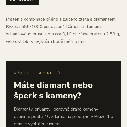
PRODÁNO
Prsten z kombinace bílého a žlutého zlata s diamantem.
Ryzost 585/1000 punc labuť. Kámen je diamant
briliantového brusu a má cca 0,10 ct. Váha prstenu 2,59 g,
velikost 56. V nejširším bodě měří 5 mm.
VÝKUP DIAMANTŮ
Máte diamant nebo
šperk s kameny?
Diamanty, brilianty i barevné drahé kameny
oceníme podle 4C zdarma na prodejně v Praze 1 a
peníze vyplatíme ihned.