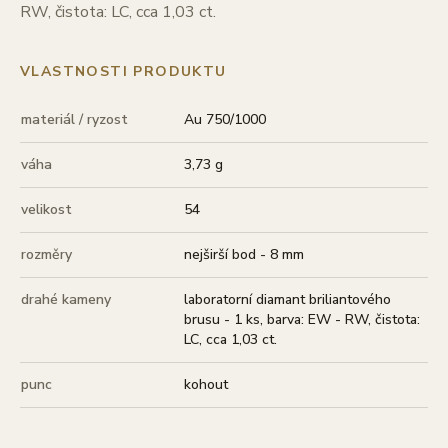
RW, čistota: LC, cca 1,03 ct.
VLASTNOSTI PRODUKTU
materiál / ryzost
Au 750/1000
váha
3,73 g
velikost
54
rozměry
nejširší bod - 8 mm
drahé kameny
laboratorní diamant briliantového
brusu - 1 ks, barva: EW - RW, čistota:
LC, cca 1,03 ct.
punc
kohout