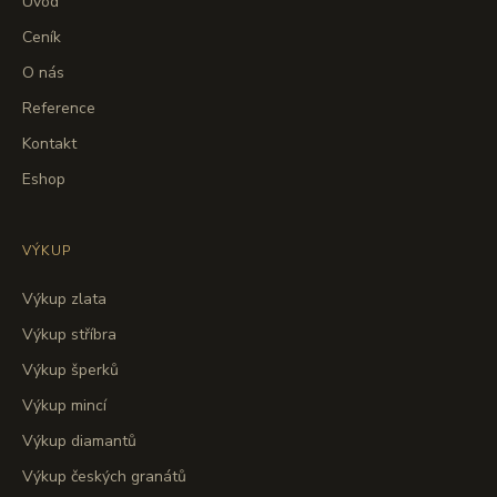
Úvod
Ceník
O nás
Reference
Kontakt
Eshop
VÝKUP
Výkup zlata
Výkup stříbra
Výkup šperků
Výkup mincí
Výkup diamantů
Výkup českých granátů