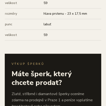
velikost
59
rozměry
hlava prstenu - 23 x 17,5 mm
punc
labuť
velikost
59
VÝKUP ŠPERKŮ
Máte šperk, který
chcete prodat?
Zlaté, stříbrné i diamantové šperky oceníme
zdarma na prodejně v Praze 1 a peníze vyplatíme