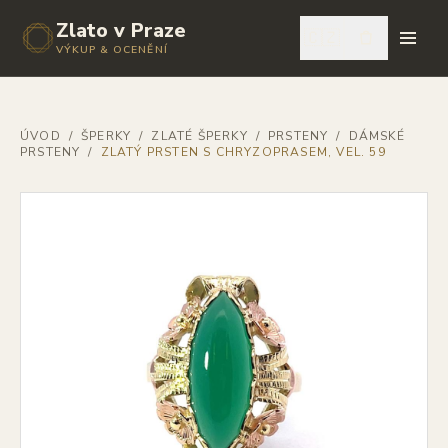
Zlato v Praze
🇨🇿
VÝKUP & OCENĚNÍ
ÚVOD
/
ŠPERKY
/
ZLATÉ ŠPERKY
/
PRSTENY
/
DÁMSKÉ
PRSTENY
/
ZLATÝ PRSTEN S CHRYZOPRASEM, VEL. 59