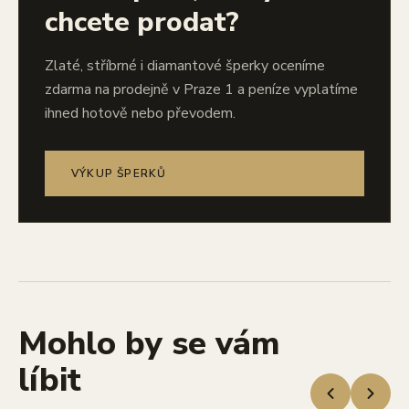
chcete prodat?
Zlaté, stříbrné i diamantové šperky oceníme
zdarma na prodejně v Praze 1 a peníze vyplatíme
ihned hotově nebo převodem.
VÝKUP ŠPERKŮ
Mohlo by se vám
líbit