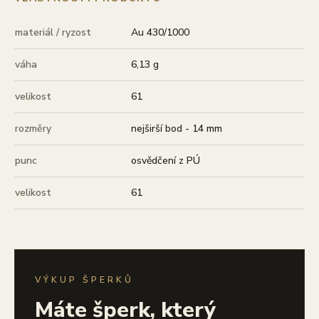
materiál / ryzost
Au 430/1000
váha
6,13 g
velikost
61
rozměry
nejširší bod - 14 mm
punc
osvědčení z PÚ
velikost
61
VÝKUP ŠPERKŮ
Máte šperk, který