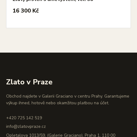
16 300 Kč
Zlato v Praze
Obchod najdete v Galerii Graciano v centru Prahy. Garantujeme
výkup ihned, hotově nebo okamžitou platbou na účet.
+420 725 142 519
info@zlatovpraze.cz
Opletalova 1013/59, (Galerie Graciano), Praha 1, 110 00