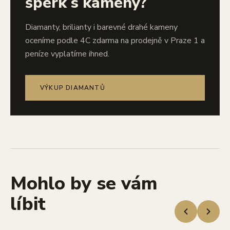
šperk s kameny?
Diamanty, brilianty i barevné drahé kameny
oceníme podle 4C zdarma na prodejně v Praze 1 a
peníze vyplatíme ihned.
VÝKUP DIAMANTŮ
Mohlo by se vám
líbit