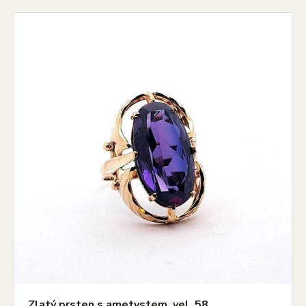
Zlatý prsten s ametystem, vel. 58