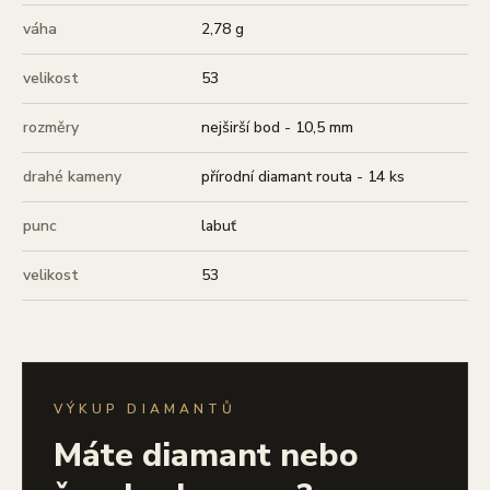
váha
2,78 g
velikost
53
rozměry
nejširší bod - 10,5 mm
drahé kameny
přírodní diamant routa - 14 ks
punc
labuť
velikost
53
VÝKUP DIAMANTŮ
Máte diamant nebo