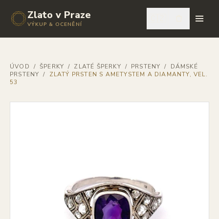
Zlato v Praze
🇨🇿
VÝKUP & OCENĚNÍ
ÚVOD
/
ŠPERKY
/
ZLATÉ ŠPERKY
/
PRSTENY
/
DÁMSKÉ
PRSTENY
/
ZLATÝ PRSTEN S AMETYSTEM A DIAMANTY, VEL.
53