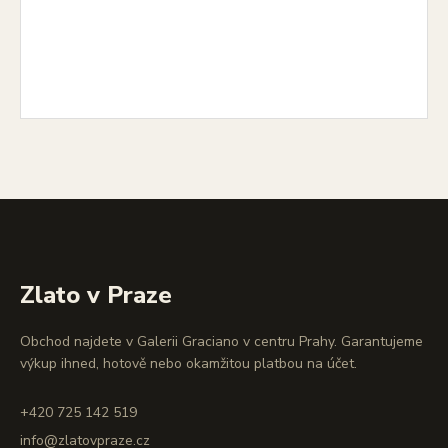
Zlato v Praze
Obchod najdete v Galerii Graciano v centru Prahy. Garantujeme
výkup ihned, hotově nebo okamžitou platbou na účet.
+420 725 142 519
info@zlatovpraze.cz