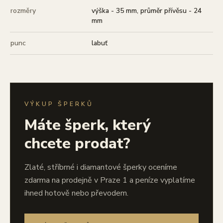
rozměry
výška - 35 mm, průměr přívěsu - 24
mm
punc
labuť
VÝKUP ŠPERKŮ
Máte šperk, který
chcete prodat?
Zlaté, stříbrné i diamantové šperky oceníme
zdarma na prodejně v Praze 1 a peníze vyplatíme
ihned hotově nebo převodem.