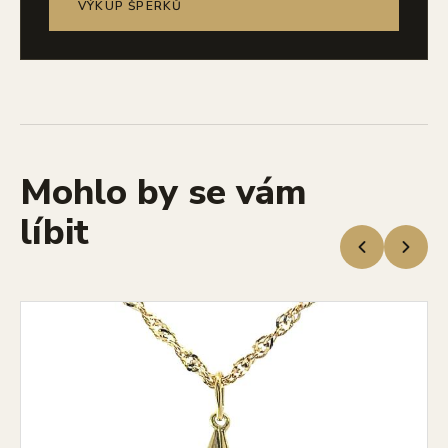
VÝKUP ŠPERKŮ
Mohlo by se vám
líbit