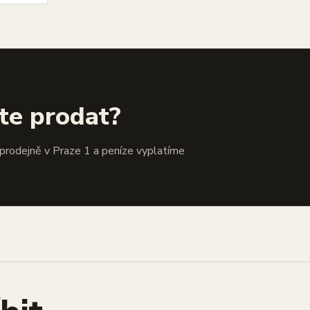
te prodat?
 prodejně v Praze 1 a peníze vyplatíme