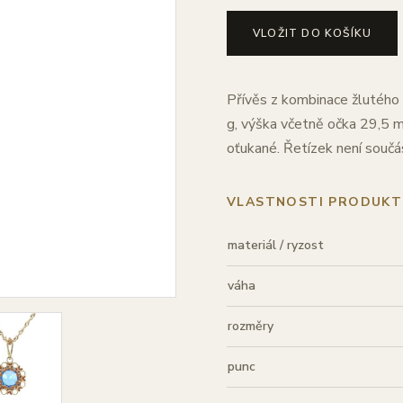
VLOŽIT DO KOŠÍKU
Přívěs z kombinace žlutého 
g, výška včetně očka 29,5 m
oťukané. Řetízek není součás
VLASTNOSTI PRODUKT
materiál / ryzost
váha
rozměry
punc