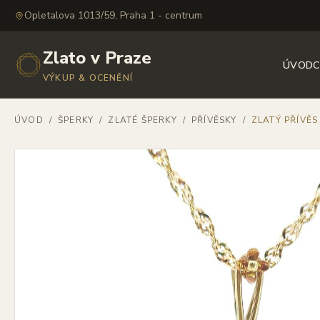
Opletalova 1013/59, Praha 1 - centrum
Zlato v Praze
ÚVOD
C
VÝKUP & OCENĚNÍ
ÚVOD
/
ŠPERKY
/
ZLATÉ ŠPERKY
/
PŘÍVĚSKY
/
ZLATÝ PŘÍVĚ