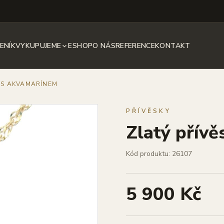
ENÍK
VYKUPUJEME
ESHOP
O NÁS
REFERENCE
KONTAKT
S S AKVAMARÍNEM
PŘÍVĚSKY
Zlatý přív
Kód produktu: 26107
5 900 Kč