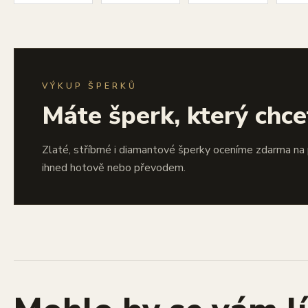
VÝKUP ŠPERKŮ
Máte šperk, který chce
Zlaté, stříbrné i diamantové šperky oceníme zdarma na
ihned hotově nebo převodem.