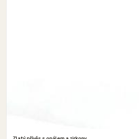
Zlatý přívěs s opálem a zirkony