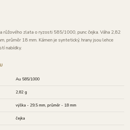
a růžového zlata o ryzosti 585/1000, punc čejka. Váha 2,82
m, průměr 18 mm. Kámen je syntetický, hrany jsou lehce
tí nabídky.
U
Au 585/1000
2,82 g
výška - 29,5 mm, průměr - 18 mm
čejka