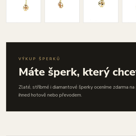
VÝKUP ŠPERKŮ
Máte šperk, který chce
Zlaté, stříbrné i diamantové šperky oceníme zdarma na
ihned hotově nebo převodem.