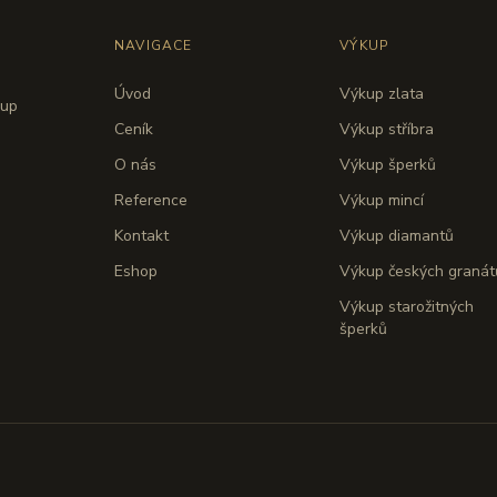
NAVIGACE
VÝKUP
Úvod
Výkup zlata
kup
Ceník
Výkup stříbra
O nás
Výkup šperků
Reference
Výkup mincí
Kontakt
Výkup diamantů
Eshop
Výkup českých granát
Výkup starožitných
šperků