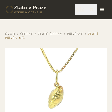
Zlato v Praze
🇨🇿
VÝKUP & OCENĚNÍ
ÚVOD
/
ŠPERKY
/
ZLATÉ ŠPERKY
/
PŘÍVĚSKY
/
ZLATÝ
PŘÍVĚS, MÍČ