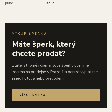
punc
labuť
VÝKUP ŠPERKŮ
Máte šperk, který
chcete prodat?
Zlaté, stříbrné i diamantové šperky oceníme
zdarma na prodejně v Praze 1 a peníze vyplatíme
ihned hotově nebo převodem.
VÝKUP ŠPERKŮ